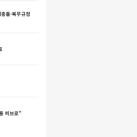
해충돌·복무규정
표
통 허브로"