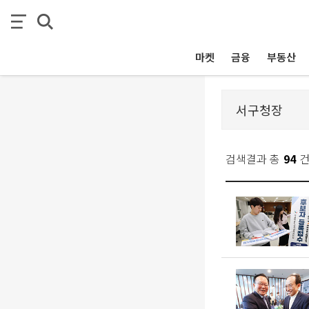
마켓
금융
부동산
검색결과 총
94