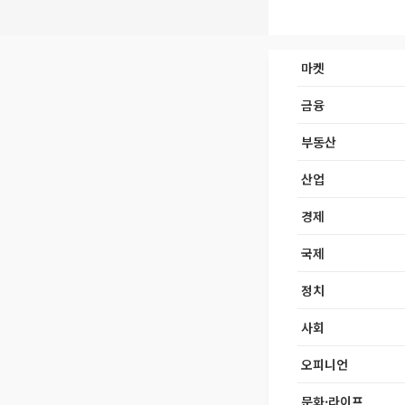
마켓
금융
부동산
산업
경제
국제
정치
사회
오피니언
문화·라이프