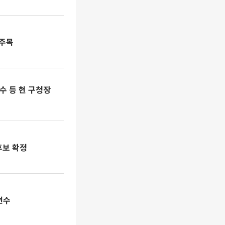
 주목
수 등 현 구청장
후보 확정
변수