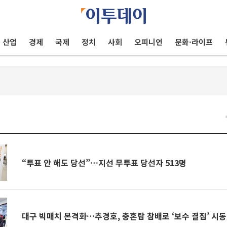
산업
경제
국제
정치
사회
오피니언
문화·라이프
건
“투표 안 해도 당선”…지선 무투표 당선자 513명
대구 빅매치 본격화…추경호, 충혼탑 참배로 ‘보수 결집’ 시동