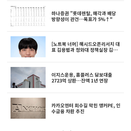
하나증권 "롯데렌탈, 매각과 배당
방향성이 관건…목표가 5%↑"
[노트북 너머] 해시드오픈리서치 대
표 김용범과 청와대 정책실장 김용
범
이지스운용, 홈플러스 담보대출
2723억 상환…잔액 1년 연장
카카오엔터 회수길 막힌 앵커PE, 인
수금융 차환 추진