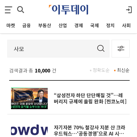
마켓
금융
부동산
산업
경제
국제
정치
사회
검색결과 총
10,000
건
정확도순
최신순
“삼성전자 하단 단단해질 것”⋯레
버리지 규제에 쏠림 완화 [찐코노미]
자기자본 70% 철강사 지분 산 크라
우드웍스…‘공동경영’으로 AI 시너