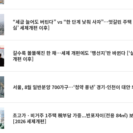
“세금 늘어도 버틴다” vs “한 단계 낮춰 사자”…엇갈린 주택 
심’ 세제개편 이후]
갈수록 똘똘해진 한 채…세제 개편에도 ‘행선지’만 바뀐다 [‘
개편 이후]
서울, 8월 일반분양 700가구…‘청약 풍년’ 경기·인천이 대안
초고가ㆍ비거주 1주택 稅부담 가중...반포자이(전용 84㎡) 
[2026 세제개편]