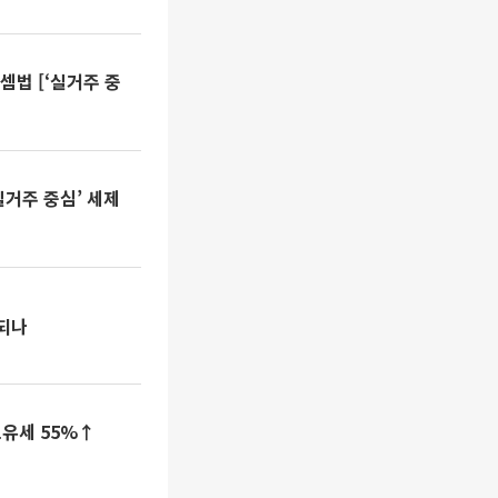
셈법 [‘실거주 중
실거주 중심’ 세제
 되나
보유세 55%↑