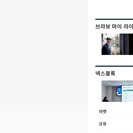
브라보 마이 라
넥스블록
마켓
금융