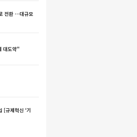
로 전환 ⋯대규모
제 대도약"
입 [규제혁신 ‘기