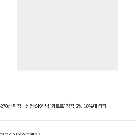
6270선 마감…삼전·SK하닉 '와르르' 각각 6%·10%대 급락