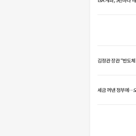
ISA 계좌, 5년마다
김정관 장관 “반도체
세금 꺼낸 정부에…오