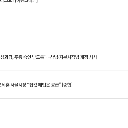
 깨라고요? [이슈크래커]
 성과급, 주총 승인 받도록”…상법·자본시장법 개정 시사
세훈 서울시장 “집값 해법은 공급” [종합]