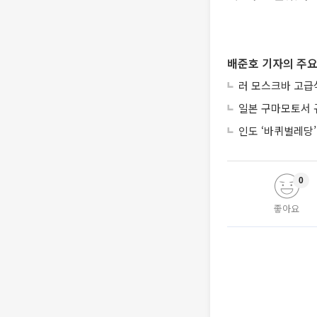
배준호 기자의 주요
러 모스크바 고급
일본 구마모토서 
인도 ‘바퀴벌레당
0
좋아요