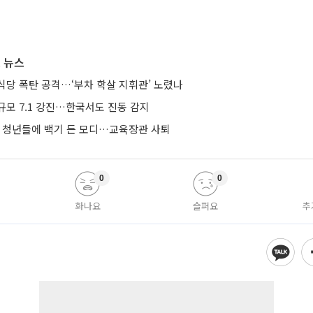
 뉴스
식당 폭탄 공격…‘부차 학살 지휘관’ 노렸나
규모 7.1 강진…한국서도 진동 감지
’ 청년들에 백기 든 모디…교육장관 사퇴
0
0
화나요
슬퍼요
추