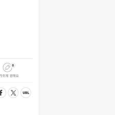
0
가취재 원해요