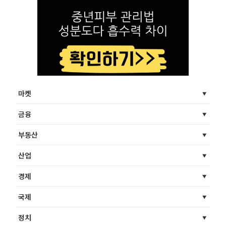
마켓
금융
부동산
산업
경제
국제
정치