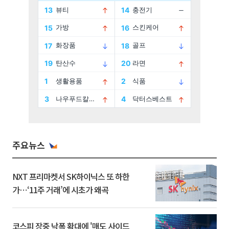
주요뉴스
NXT 프리마켓서 SK하이닉스 또 하한
가⋯‘11주 거래’에 시초가 왜곡
코스피 장중 낙폭 확대에 '매도 사이드