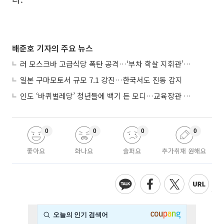
배준호 기자의 주요 뉴스
러 모스크바 고급식당 폭탄 공격…‘부차 학살 지휘관’ 노렸나
일본 구마모토서 규모 7.1 강진…한국서도 진동 감지
인도 ‘바퀴벌레당’ 청년들에 백기 든 모디…교육장관 사퇴
0
0
0
0
좋아요
화나요
슬퍼요
추가취재 원해요