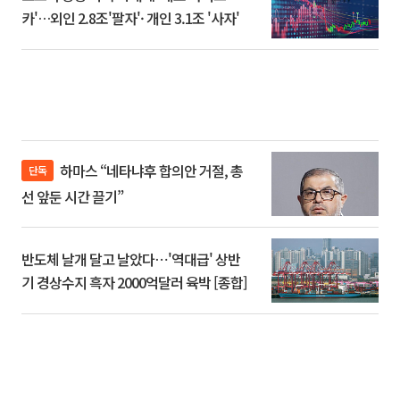
카'…외인 2.8조'팔자'· 개인 3.1조 '사자'
하마스 “네타냐후 합의안 거절, 총
단독
선 앞둔 시간 끌기”
반도체 날개 달고 날았다⋯'역대급' 상반
기 경상수지 흑자 2000억달러 육박 [종합]