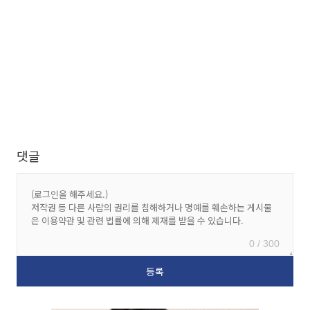
댓글
0 / 300