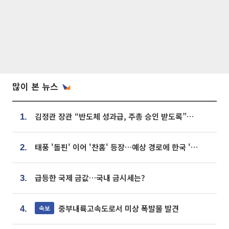
많이 본 뉴스
김정관 장관 “반도체 성과급, 주총 승인 받도록”…상법·자본시장법 개정 시사
1.
태풍 '돌핀' 이어 '찬홈' 등장…예상 경로에 한국 '한숨'
2.
급등한 국제 금값…국내 금시세는?
3.
중부내륙고속도로서 미상 폭발물 발견
속보
4.