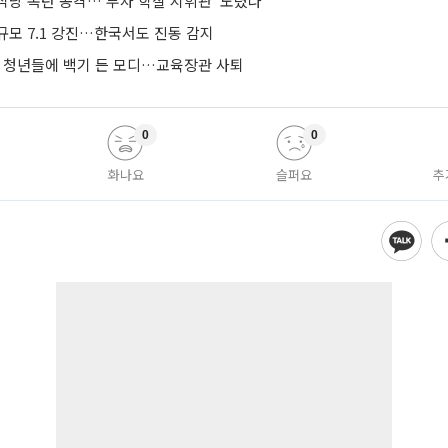
식당 폭탄 공격…‘부차 학살 지휘관’ 노렸나
규모 7.1 강진…한국서도 진동 감지
’ 청년들에 백기 든 모디…교육장관 사퇴
0
0
화나요
슬퍼요
추