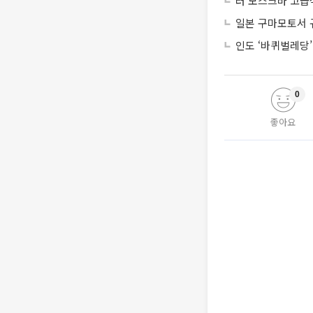
러 모스크바 고급
일본 구마모토서 
인도 ‘바퀴벌레당
0
좋아요