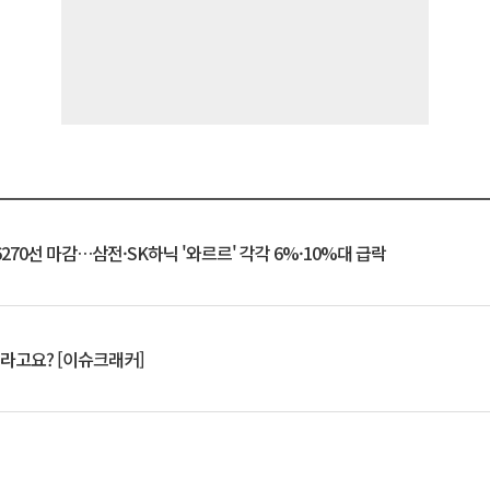
6270선 마감…삼전·SK하닉 '와르르' 각각 6%·10%대 급락
 깨라고요? [이슈크래커]