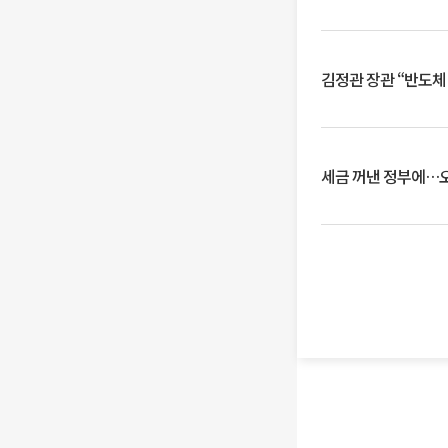
김정관 장관 “반도체
세금 꺼낸 정부에…오