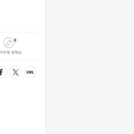
0
가취재 원해요