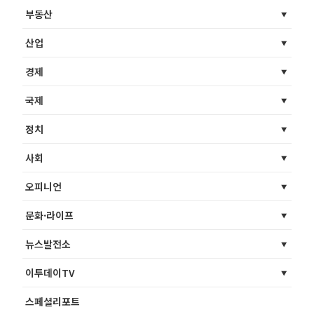
부동산
산업
경제
국제
정치
사회
오피니언
문화·라이프
뉴스발전소
이투데이TV
스페셜리포트