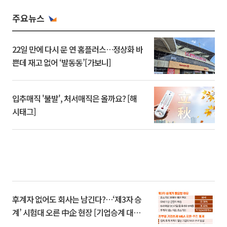
주요뉴스
22일 만에 다시 문 연 홈플러스…정상화 바
쁜데 재고 없어 ‘발동동’[가보니]
입추매직 '불발', 처서매직은 올까요? [해
시태그]
후계자 없어도 회사는 남긴다?…‘제3자 승
계’ 시험대 오른 中企 현장 [기업승계 대전
환]