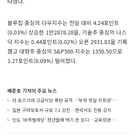
타냈다.
블루칩 중심의 다우지수는 전일 대비 4.24포인트
(0.03%) 상승한 1만2878.28을, 기술주 중심의 나스
닥 지수는 0.44포인트(0.02%) 오른 2931.83을 기록
했고 대형주 중심의 S&P500 지수는 1350.50으로
1.27포인트(0.09%) 떨어졌다.
배준호 기자의 주요 뉴스
러 모스크바 고급식당 폭탄 공격…‘부차 학살 지휘관’ 노렸나
일본 구마모토서 규모 7.1 강진…한국서도 진동 감지
인도 ‘바퀴벌레당’ 청년들에 백기 든 모디…교육장관 사퇴