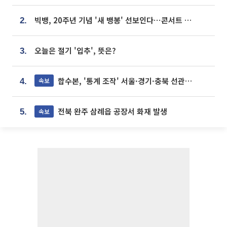
빅뱅, 20주년 기념 '새 뱅봉' 선보인다⋯콘서트 앞두고 팝업 개최
2.
오늘은 절기 '입추', 뜻은?
3.
합수본, '통계 조작' 서울·경기·충북 선관위 등 추가 압수수색
속보
4.
전북 완주 삼례읍 공장서 화재 발생
속보
5.