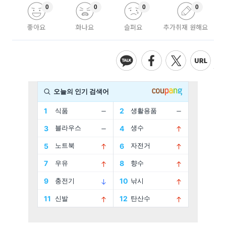
0
0
0
0
좋아요
화나요
슬퍼요
추가취재 원해요