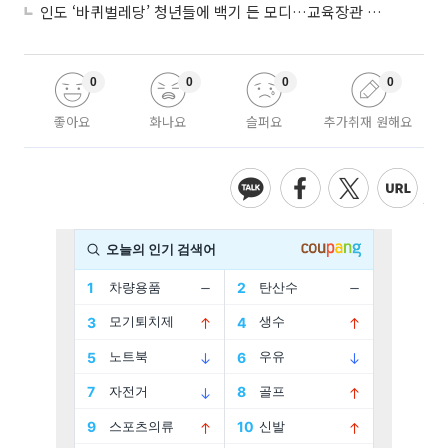
인도 ‘바퀴벌레당’ 청년들에 백기 든 모디…교육장관 사퇴
0
0
0
0
좋아요
화나요
슬퍼요
추가취재 원해요