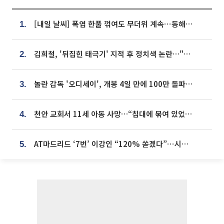
[내일 날씨] 폭염 한풀 꺾여도 무더위 계속⋯동해안 이틀 연속 비
1.
김희철, '뒤집힌 태극기' 지적 후 정치색 논란…"좌우 떠나 우리나라 국기"
2.
놀란 감독 '오디세이', 개봉 4일 만에 100만 돌파⋯'왕사남' 보다 빠르다
3.
천안 교회서 11세 아동 사망…“침대에 묶여 있었다” 진술 확보
4.
AT마드리드 ‘7번’ 이강인 “120% 쏟겠다”⋯시메오네 감독 “필요한 선수”
5.