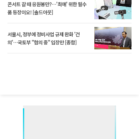
콘서트 갈 때 응원봉만?⋯'최애' 위한 필수
품 등장이오! [솔드아웃]
서울시, 정부에 정비사업 규제 완화 '건
의'⋯국토부 "협의 중" 입장만 [종합]