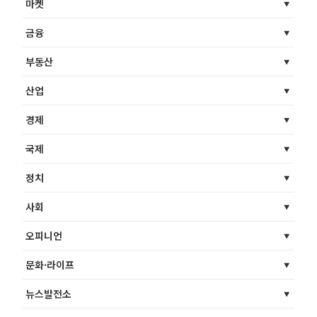
마켓
금융
부동산
산업
경제
국제
정치
사회
오피니언
문화·라이프
뉴스발전소