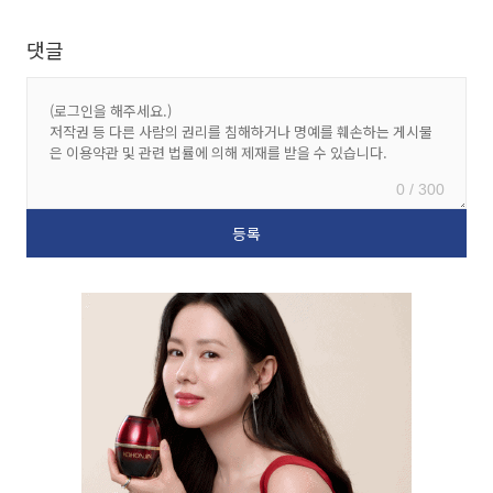
댓글
0 / 300