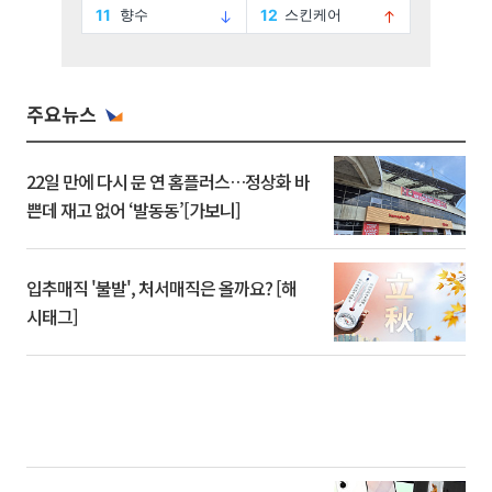
주요뉴스
22일 만에 다시 문 연 홈플러스…정상화 바
쁜데 재고 없어 ‘발동동’[가보니]
입추매직 '불발', 처서매직은 올까요? [해
시태그]