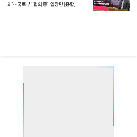
의'⋯국토부 "협의 중" 입장만 [종합]