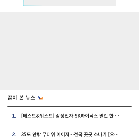
많이 본 뉴스
[베스트&워스트] 삼성전자·SK하이닉스 밀린 한 주…상상인증권은 85% 급등
1.
35도 안팎 무더위 이어져…전국 곳곳 소나기 [오늘 날씨]
2.