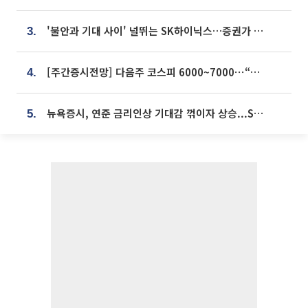
'불안과 기대 사이' 널뛰는 SK하이닉스…증권가 "HBM4·LTA 기반 펀터멘털 견고"
3.
[주간증시전망] 다음주 코스피 6000~7000⋯“外人 수급은 정책이 변수”
4.
뉴욕증시, 연준 금리인상 기대감 꺾이자 상승...S&P500 사상 최고치 [종합]
5.