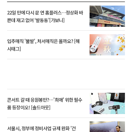
22일 만에 다시 문 연 홈플러스…정상화 바
쁜데 재고 없어 ‘발동동’[가보니]
입추매직 '불발', 처서매직은 올까요? [해
시태그]
콘서트 갈 때 응원봉만?⋯'최애' 위한 필수
품 등장이오! [솔드아웃]
서울시, 정부에 정비사업 규제 완화 '건