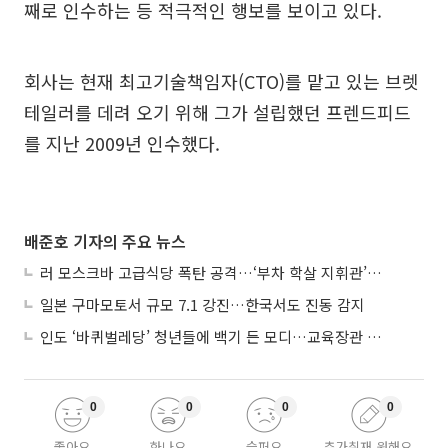
째로 인수하는 등 적극적인 행보를 보이고 있다.
회사는 현재 최고기술책임자(CTO)를 맡고 있는 브렛
테일러를 데려 오기 위해 그가 설립했던 프렌드피드
를 지난 2009년 인수했다.
배준호 기자의 주요 뉴스
러 모스크바 고급식당 폭탄 공격…‘부차 학살 지휘관’ 노렸나
일본 구마모토서 규모 7.1 강진…한국서도 진동 감지
인도 ‘바퀴벌레당’ 청년들에 백기 든 모디…교육장관 사퇴
0
0
0
0
좋아요
화나요
슬퍼요
추가취재 원해요