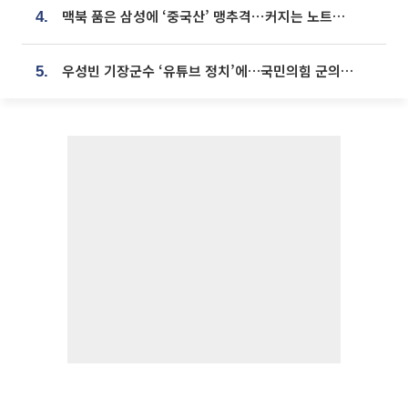
맥북 품은 삼성에 ‘중국산’ 맹추격⋯커지는 노트북 OLED 시장
4.
우성빈 기장군수 ‘유튜브 정치’에…국민의힘 군의원들 집단 반발
5.