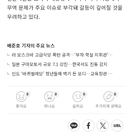
무역 문제가 주요 이슈로 부각돼 갈등이 깊어질 것을
우려하고 있다.
배준호 기자의 주요 뉴스
러 모스크바 고급식당 폭탄 공격…‘부차 학살 지휘관’ 노렸나
일본 구마모토서 규모 7.1 강진…한국서도 진동 감지
인도 ‘바퀴벌레당’ 청년들에 백기 든 모디…교육장관 사퇴
0
0
0
0
좋아요
화나요
슬퍼요
추가취재 원해요