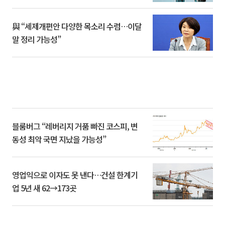
與 “세제개편안 다양한 목소리 수렴…이달
말 정리 가능성”
블룸버그 “레버리지 거품 빠진 코스피, 변
동성 최악 국면 지났을 가능성”
영업익으로 이자도 못 낸다…건설 한계기
업 5년 새 62→173곳