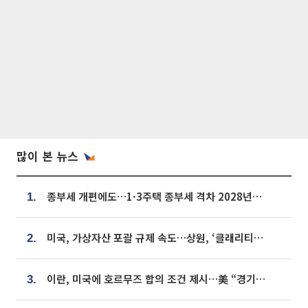
많이 본 뉴스
종부세 개편에도…1·3주택 종부세 격차 2028년부터 확대
1.
미국, 가상자산 포괄 규제 속도…상원, ‘클래리티법’ 9월 절차투표 추진
2.
이란, 미국에 호르무즈 합의 조건 제시…美 “경기 아직 안 끝나” [종합]
3.