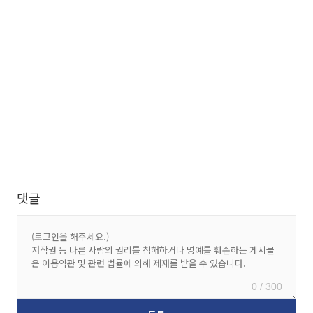
댓글
0 / 300