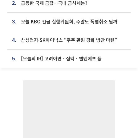
급등한 국제 금값…국내 금시세는?
2.
오늘 KBO 긴급 실행위원회, 주말도 폭염취소 될까
3.
삼성전자·SK하이닉스 “주주 환원 강화 방안 마련”
4.
[오늘의 IR] 고려아연ㆍ심텍ㆍ엘앤에프 등
5.