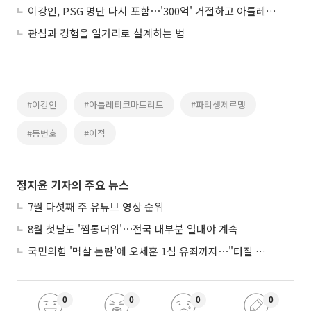
이강인, PSG 명단 다시 포함⋯'300억' 거절하고 아틀레티코행?
관심과 경험을 일거리로 설계하는 법
#이강인
#아틀레티코마드리드
#파리생제르맹
#등번호
#이적
정지윤 기자의 주요 뉴스
7월 다섯째 주 유튜브 영상 순위
8월 첫날도 '찜통더위'⋯전국 대부분 열대야 계속
국민의힘 '멱살 논란'에 오세훈 1심 유죄까지⋯"터질 게 터졌다"
0
0
0
0