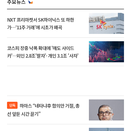
주요뉴스
NXT 프리마켓서 SK하이닉스 또 하한
가⋯‘11주 거래’에 시초가 왜곡
코스피 장중 낙폭 확대에 '매도 사이드
카'…외인 2.8조'팔자'· 개인 3.1조 '사자'
하마스 “네타냐후 합의안 거절, 총
단독
선 앞둔 시간 끌기”