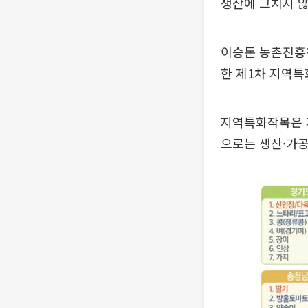
생산에 그치지 않
이승돈 농촌진흥청
한 제1차 지역특
지역특화작목은 
으로는 생산·가공