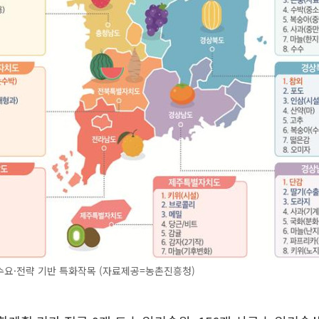
수요·전략 기반 특화작목 (자료제공=농촌진흥청)