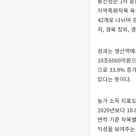
농진청은 1차 종
지역특화작목 육성
42개로 나뉘며 경
자, 경북 참외, 
성과는 생산액에서
10조6000억원으
으로 33.9% 
있다는 뜻이다.
농가 소득 지표도
2020년보다 18
면적 기준 작목별
익성을 보여주는 