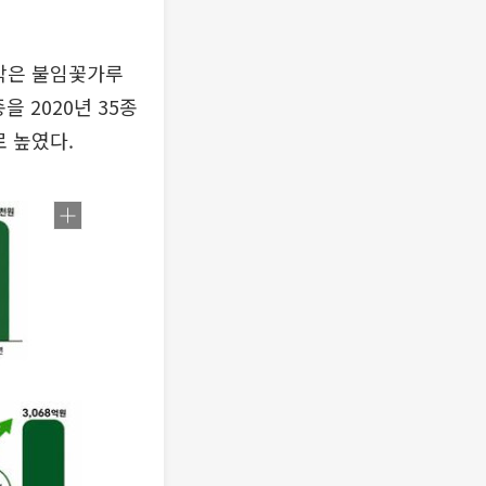
수박은 불임꽃가루
 2020년 35종
로 높였다.