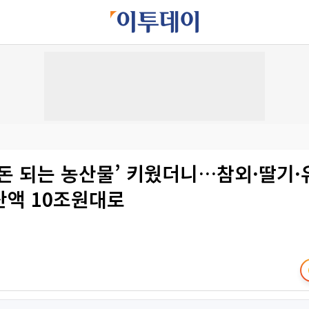
돈 되는 농산물’ 키웠더니…참외·딸기·
산액 10조원대로