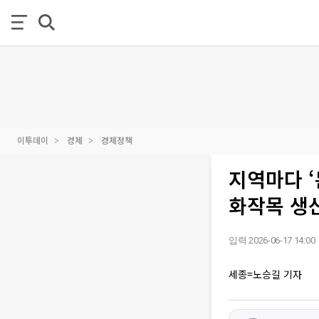
이투데이
경제
경제정책
지역마다 ‘
화작목 생
입력 2026-06-17 14:00
세종=노승길 기자