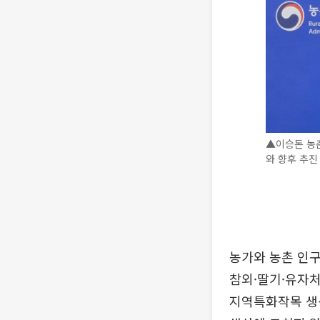
▲이승돈 농
와 향후 추진
농가와 농촌 인구
참외·딸기·유자처
지역특화작목 생