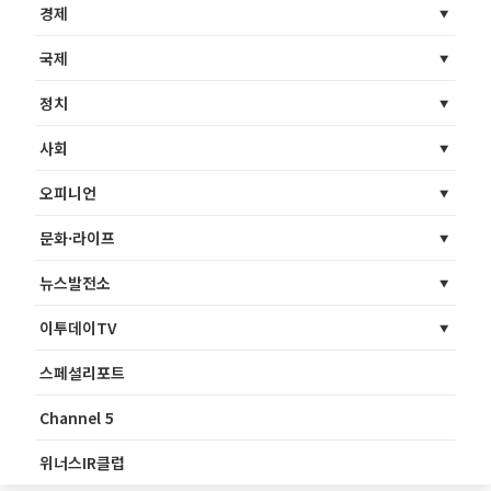
경제
국제
정치
사회
오피니언
문화·라이프
뉴스발전소
이투데이TV
스페셜리포트
Channel 5
위너스IR클럽