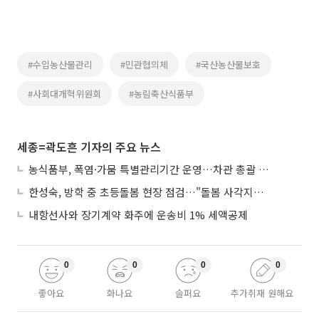
#수입농산물관리
#민관협의체
#국산농산물보호
#사회대개혁위원회
#농림축산식품부
세종=곽도흔 기자의 주요 뉴스
농식품부, 폭염·가뭄 특별관리기간 운영…차관 총괄 대응체계 격상
한성숙, 방학 중 초등돌봄 현장 점검…"돌봄 사각지대 없애야"
내항선사와 장기계약 화주에 운송비 1% 세액공제
0
0
0
0
좋아요
화나요
슬퍼요
추가취재 원해요