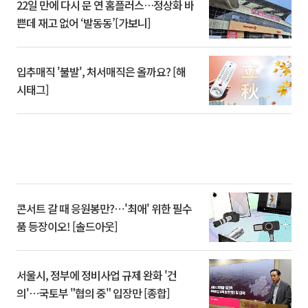
22일 만에 다시 문 연 홈플러스…정상화 바
쁜데 재고 없어 ‘발동동’[가보니]
입추매직 '불발', 처서매직은 올까요? [해
시태그]
콘서트 갈 때 응원봉만?⋯'최애' 위한 필수
품 등장이오! [솔드아웃]
서울시, 정부에 정비사업 규제 완화 '건
의'⋯국토부 "협의 중" 입장만 [종합]