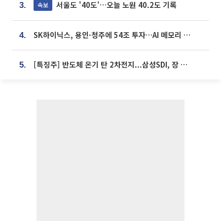
서울도 '40도'…오늘 노원 40.2도 기록
속보
3.
SK하이닉스, 용인·청주에 54조 투자…AI 메모리 생산기지 키운다
4.
[특징주] 반도체 온기 탄 2차전지...삼성SDI, 장 초반 7% 넘게 껑충
5.