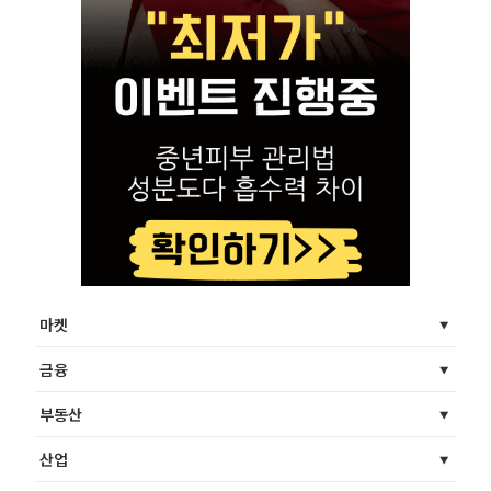
마켓
금융
부동산
산업