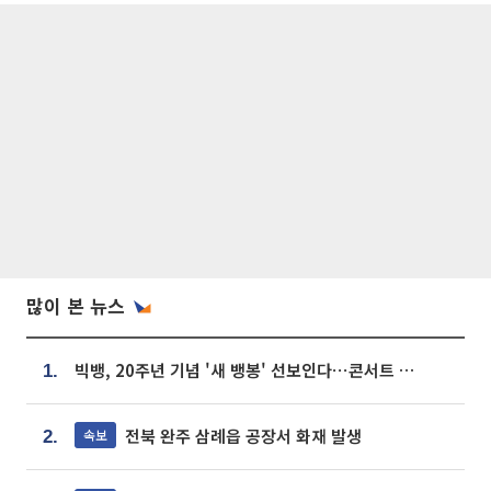
많이 본 뉴스
빅뱅, 20주년 기념 '새 뱅봉' 선보인다⋯콘서트 앞두고 팝업 개최
1.
전북 완주 삼례읍 공장서 화재 발생
속보
2.