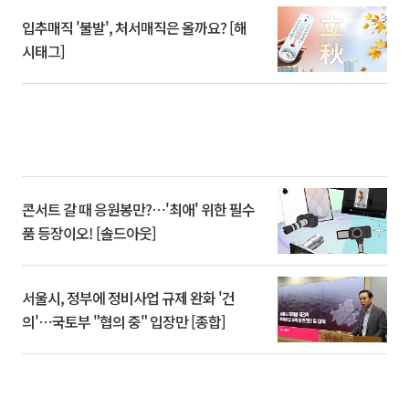
입추매직 '불발', 처서매직은 올까요? [해
시태그]
콘서트 갈 때 응원봉만?⋯'최애' 위한 필수
품 등장이오! [솔드아웃]
서울시, 정부에 정비사업 규제 완화 '건
의'⋯국토부 "협의 중" 입장만 [종합]