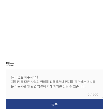
댓글
0 / 300