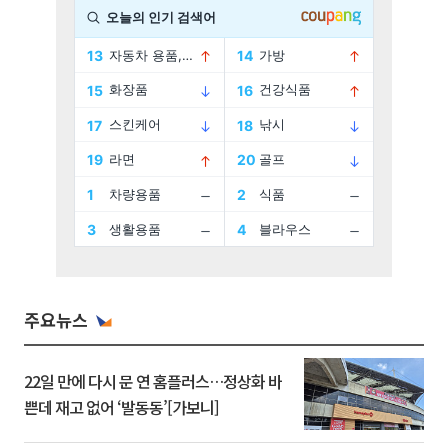
주요뉴스
22일 만에 다시 문 연 홈플러스…정상화 바
쁜데 재고 없어 ‘발동동’[가보니]