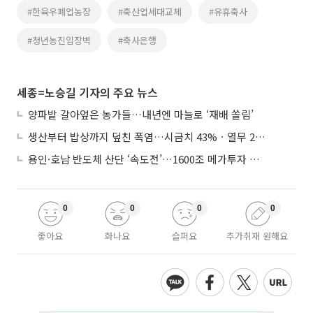
#한육우폐업농장
#축산업세대교체
#유휴축사
#청년농진입장벽
#축사은행
세종=노승길 기자의 주요 뉴스
양파밭 갈아엎은 농가들…내년엔 마늘로 ‘재배 쏠림’
생산부터 밥상까지 덮친 폭염…시금치 43%ㆍ열무 28% 급등
용인·호남 반도체 산단 ‘속도전’…1600조 메가투자 이행 총력
0
0
0
0
좋아요
화나요
슬퍼요
추가취재 원해요