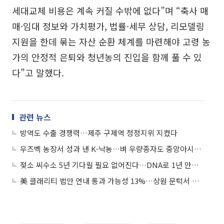
세대교체 비용은 계속 커질 수밖에 없다”며 “축사 매
매·임대 정보와 가치평가, 법률·세무 상담, 리모델링
지원을 한데 묶는 자산 순환 체계를 마련해야 고령 농
가의 안정적 은퇴와 청년농의 진입을 함께 풀 수 있
다”고 말했다.
관련 뉴스
방역도 수출 경쟁력…제주 구제역 청정지위 지켰다
우즈벡 농장서 성과 낸 K-낙농…벼 우량종자도 중앙아시아로
젖소 씨수소 5년 기다릴 필요 없어진다…DNA로 1년 만에 선발
美 클래리티 법안 연내 통과 가능성 13%…상원 문턱서 제동