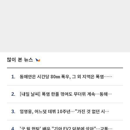
많이 본 뉴스
동해안은 시간당 80㎜ 폭우, 그 외 지역은 폭염…‘극과 극 날씨’
1.
[내일 날씨] 폭염 한풀 꺾여도 무더위 계속⋯동해안 이틀 연속 비
2.
임영웅, 어느덧 데뷔 10주년⋯"가진 것 없던 시절, 내 앞엔 20명의 팬뿐"
3.
'굿 윌 헌팅' 배우 "기아 EV2 덕분에 살아"…교통사고 후 안전성 극찬
4.