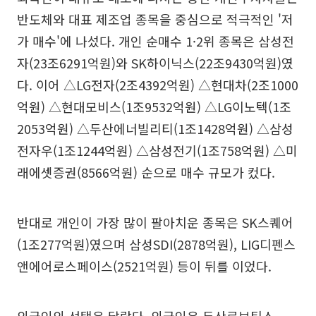
반도체와 대표 제조업 종목을 중심으로 적극적인 '저
가 매수'에 나섰다. 개인 순매수 1·2위 종목은 삼성전
자(23조6291억원)와 SK하이닉스(22조9430억원)였
다. 이어 △LG전자(2조4392억원) △현대차(2조1000
억원) △현대모비스(1조9532억원) △LG이노텍(1조
2053억원) △두산에너빌리티(1조1428억원) △삼성
전자우(1조1244억원) △삼성전기(1조758억원) △미
래에셋증권(8566억원) 순으로 매수 규모가 컸다.
반대로 개인이 가장 많이 팔아치운 종목은 SK스퀘어
(1조277억원)였으며 삼성SDI(2878억원), LIG디펜스
앤에어로스페이스(2521억원) 등이 뒤를 이었다.