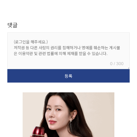
댓글
0 / 300