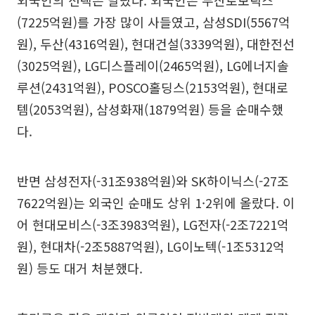
외국인의 선택은 달랐다. 외국인은 두산로보틱스
(7225억원)를 가장 많이 사들였고, 삼성SDI(5567억
원), 두산(4316억원), 현대건설(3339억원), 대한전선
(3025억원), LG디스플레이(2465억원), LG에너지솔
루션(2431억원), POSCO홀딩스(2153억원), 현대로
템(2053억원), 삼성화재(1879억원) 등을 순매수했
다.
반면 삼성전자(-31조938억원)와 SK하이닉스(-27조
7622억원)는 외국인 순매도 상위 1·2위에 올랐다. 이
어 현대모비스(-3조3983억원), LG전자(-2조7221억
원), 현대차(-2조5887억원), LG이노텍(-1조5312억
원) 등도 대거 처분했다.