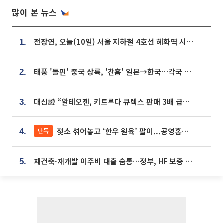
많이 본 뉴스
전장연, 오늘(10일) 서울 지하철 4호선 혜화역 시위…1호선 용산역 무정차
1.
태풍 '돌핀' 중국 상륙, '찬홈' 일본→한국…각국 기상청 예상 경로는?
2.
대신證 “알테오젠, 키트루다 큐렉스 판매 3배 급증…목표가 41만원 상향”
3.
젖소 섞어놓고 ‘한우 원육’ 팔이...공영홈쇼핑 표기·검증 구멍
단독
4.
재건축·재개발 이주비 대출 숨통…정부, HF 보증 신설 추진
5.