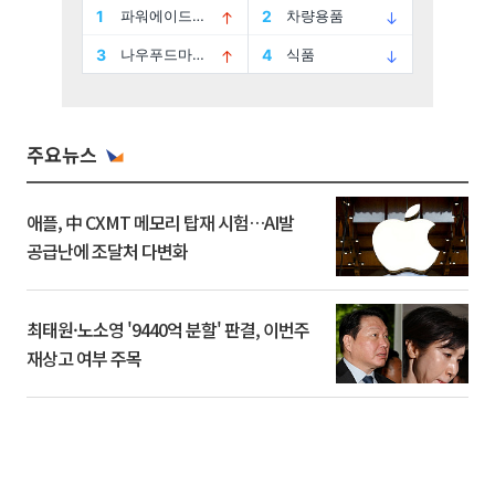
주요뉴스
애플, 中 CXMT 메모리 탑재 시험…AI발
공급난에 조달처 다변화
최태원·노소영 '9440억 분할' 판결, 이번주
재상고 여부 주목