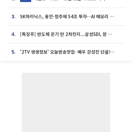
SK하이닉스, 용인·청주에 54조 투자…AI 메모리 생산기지 키운다
3.
[특징주] 반도체 온기 탄 2차전지...삼성SDI, 장 초반 7% 넘게 껑충
4.
'2TV 생생정보' 오늘방송맛집- 배우 강성진 단골! 쌀국수ㆍ푸팟퐁 커리 맛집 '블○○○'
5.