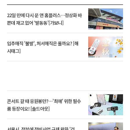
22일 만에 다시 문 연 홈플러스…정상화 바
쁜데 재고 없어 ‘발동동’[가보니]
입추매직 '불발', 처서매직은 올까요? [해
시태그]
콘서트 갈 때 응원봉만?⋯'최애' 위한 필수
품 등장이오! [솔드아웃]
서울시, 정부에 정비사업 규제 완화 '건