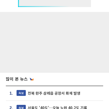
많이 본 뉴스
전북 완주 삼례읍 공장서 화재 발생
속보
1.
서울도 '40도'…오늘 노원 40.2도 기록
속보
2.