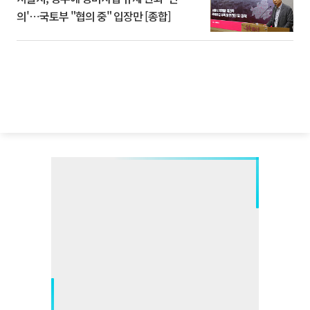
의'⋯국토부 "협의 중" 입장만 [종합]