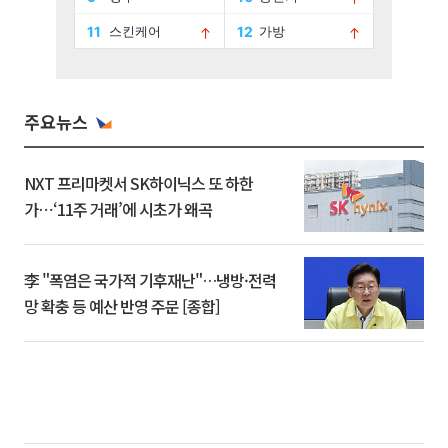
주요뉴스
NXT 프리마켓서 SK하이닉스 또 하한
가⋯‘11주 거래’에 시초가 왜곡
李 "폭염은 국가적 기후재난"…냉방·전력
망 확충 등 예산 반영 주문 [종합]