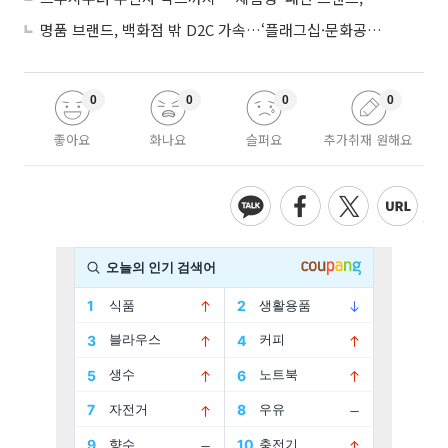
명품 브랜드, 백화점 밖 D2C 가속…‘플래그십·문화공간’ 전략 눈길
0
0
0
0
좋아요
화나요
슬퍼요
추가취재 원해요