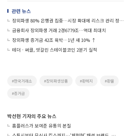
관련 뉴스
장외파생 80% 은행권 집중…시장 확대에 리스크 관리 정교화
금융회사 장외파생 거래 2경6779조…역대 최대치
장외파생 증거금 42조 육박…1년 새 10% ↑
테더ㆍ써클, 엇갈린 스테이블코인 2분기 실적
#한국거래소
#장외파생상품
#환헤지
#환율
#증거금
박선현 기자의 주요 뉴스
홈플러스가 보여준 유통의 본질
스투시부터 무신사 킥스까지…‘체험형’ 패션 브랜드, 잇단 제주행