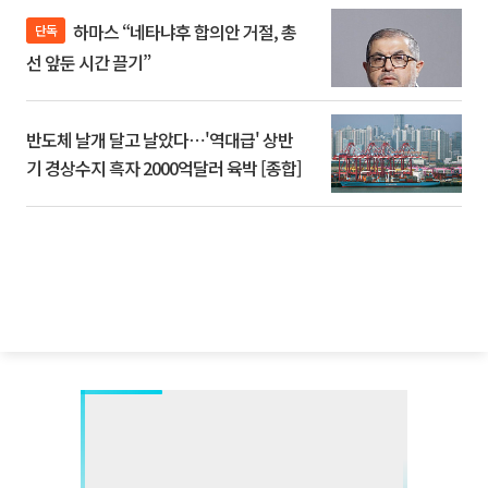
하마스 “네타냐후 합의안 거절, 총
단독
선 앞둔 시간 끌기”
반도체 날개 달고 날았다⋯'역대급' 상반
기 경상수지 흑자 2000억달러 육박 [종합]