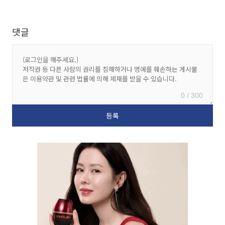
댓글
0 / 300