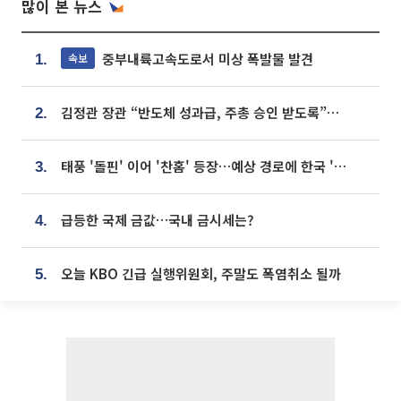
많이 본 뉴스
중부내륙고속도로서 미상 폭발물 발견
속보
1.
김정관 장관 “반도체 성과급, 주총 승인 받도록”…상법·자본시장법 개정 시사
2.
태풍 '돌핀' 이어 '찬홈' 등장…예상 경로에 한국 '한숨'
3.
급등한 국제 금값…국내 금시세는?
4.
오늘 KBO 긴급 실행위원회, 주말도 폭염취소 될까
5.