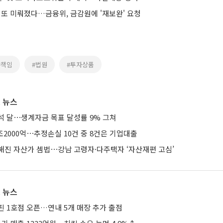
금 또 미뤄졌다…금융위, 금감원에 '재보완' 요청
#책임
#법원
#투자상품
 뉴스
석 달⋯생계자금 목표 달성률 9% 그쳐
조2000억⋯추정손실 10건 중 8건은 기업대출
해진 자산가 셈법⋯강남 고령자·다주택자 ‘자산재편 고심’
 뉴스
핀 1호점 오픈…연내 5개 매장 추가 출점