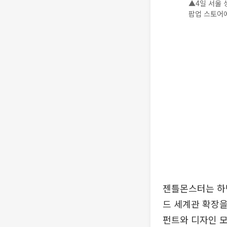
▲4일 서울 
팝업 스토어에 
젠틀몬스터는 하
드 세계관 확장을
펀트와 디자인 