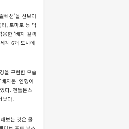
 컬렉션’을 선보이
리, 토마토 등 익
용한 ‘베지 컬렉
 세계 6개 도시에
풍경을 구현한 모습
‘베지몬’ 인형이
띄었다. 젠틀몬스
러났다.
용해보는 것은 물
터랙티브 포토 부스