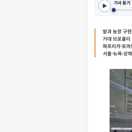
기사 듣기
밭과 농장 구현
거대 브로콜리 
파프리카·토마토
서울·뉴욕·상하