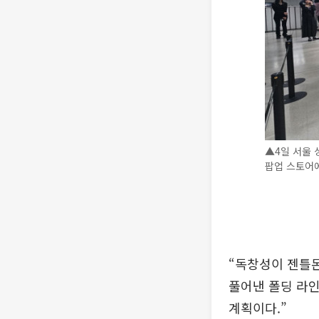
▲4일 서울 
팝업 스토어에
“독창성이 젠틀
풀어낸 폴딩 라인
계획이다.”