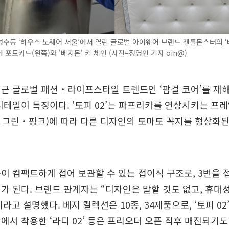
성수동 ‘하우스 노웨어 서울’에서 열린 글로벌 아이웨어 브랜드 젠틀몬스터의 ‘
 포토카드(왼쪽)와 '베지몬' 키 체인 (사진=정영인 기자 oin@)
근 글로벌 패션‧라이프스타일 트렌드인 ‘팜걸 코어’를 재
디테일이 특징이다. ‘토피 02’는 파프리카를 연상시키는 프레
그린‧핑크)에 따라 다른 디자인의 토마토 꼭지를 형상화된 
이 컴팩트하게 접어 보관할 수 있는 접이식 구조로, 3번을 
가 된다. 브랜드 관계자는 “디자인은 말할 것도 없고, 휴
라고 설명했다. 베지 컬렉션은 10종, 34제품으로, ‘토피 02
에서 착용한 ‘라디 02’ 등은 프리오더 오픈 직후 매진되기도