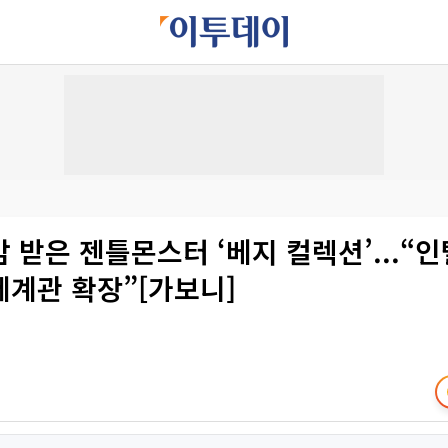
 받은 젠틀몬스터 ‘베지 컬렉션’...“
세계관 확장”[가보니]