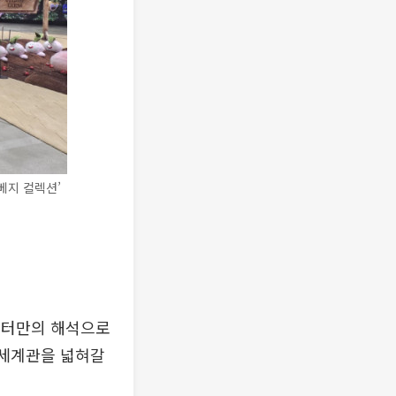
베지 컬렉션’
스터만의 해석으로
 세계관을 넓혀갈