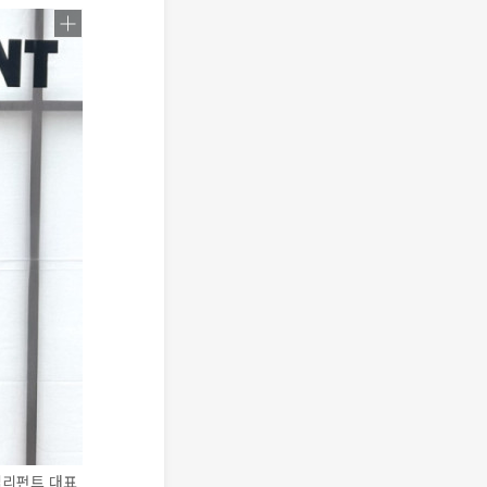
엘리펀트 대표