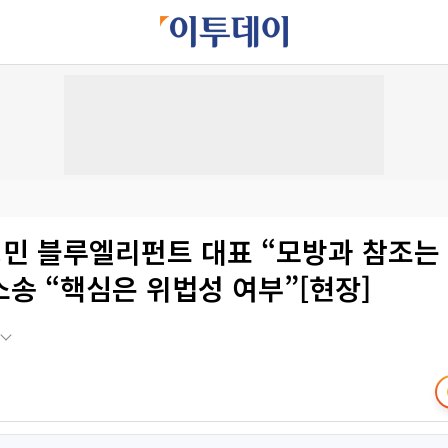
경민 블루엘리펀트 대표 “모방과 참조는
송 “핵심은 위법성 여부”[현장]