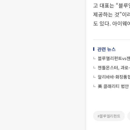
고 대표는 “블
제공하는 것”이
도 있다. 아이웨
관련 뉴스
블루엘리펀트vs젠
젠틀몬스터, 과로·
알리바바·화장품협회
美 클래리티 법안
#블루엘리펀트