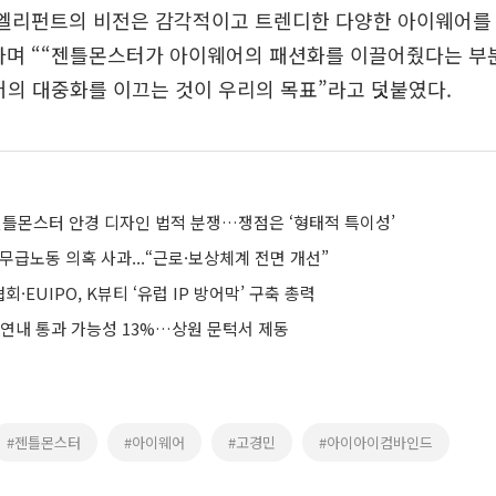
루엘리펀트의 비전은 감각적이고 트렌디한 다양한 아이웨어를
라며 ““젠틀몬스터가 아이웨어의 패션화를 이끌어줬다는 부
어의 대중화를 이끄는 것이 우리의 목표”라고 덧붙였다.
틀몬스터 안경 디자인 법적 분쟁…쟁점은 ‘형태적 특이성’
무급노동 의혹 사과...“근로·보상체계 전면 개선”
·EUIPO, K뷰티 ‘유럽 IP 방어막’ 구축 총력
 연내 통과 가능성 13%…상원 문턱서 제동
#젠틀몬스터
#아이웨어
#고경민
#아이아이컴바인드