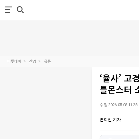
이투데이
산업
유통
‘율사’ 고
틀몬스터 소
수정 2026-05-08 11:28
연희진 기자