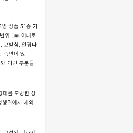
방 상품 51종 가
차범위 1㎜ 이내로
, 코받침, 안경다
는 측면이 있
악돼 이런 부분을
형태를 모방한 상
경쟁행위에서 제외
로 구성된 디자인