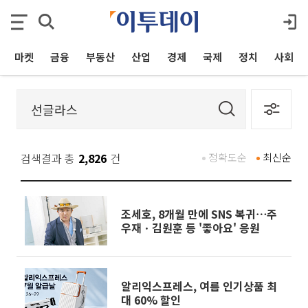
마켓
금융
부동산
산업
경제
국제
정치
사회
검색결과 총
2,826
건
정확도순
최신순
조세호, 8개월 만에 SNS 복귀⋯주
우재ㆍ김원훈 등 '좋아요' 응원
알리익스프레스, 여름 인기상품 최
대 60% 할인