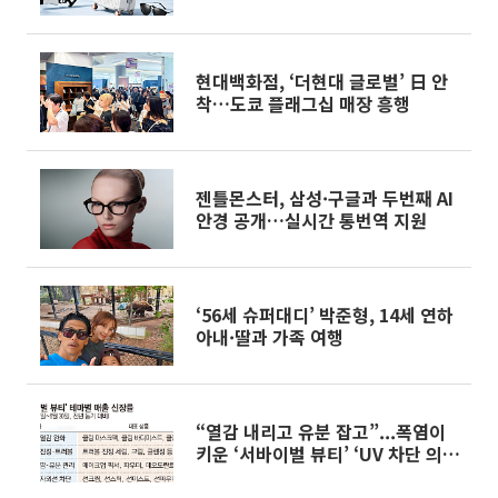
현대백화점, ‘더현대 글로벌’ 日 안
착…도쿄 플래그십 매장 흥행
젠틀몬스터, 삼성·구글과 두번째 AI
안경 공개…실시간 통번역 지원
‘56세 슈퍼대디’ 박준형, 14세 연하
아내·딸과 가족 여행
“열감 내리고 유분 잡고”...폭염이
키운 ‘서바이벌 뷰티’ ‘UV 차단 의
류’[패션뷰티 웨더노믹스]