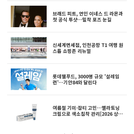
브래드 피트, 연인 이네스 드 라몬과
첫 공식 투샷…밀착 포즈 눈길
신세계면세점, 인천공항 T1 여행 원
스톱 쇼핑존 리뉴얼
롯데웰푸드, 3000명 규모 '설레임
런'…기안84와 달린다
여름철 기미·잡티 고민…멜라토닝
크림으로 색소침착 관리[2026 상반
기 히트 상품]