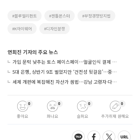
#블루엘리펀트
#젠틀몬스터
#부정경쟁방지법
#K아이웨어
#디자인분쟁
연희진 기자의 주요 뉴스
가입 문턱 낮추는 토스 페이스페이⋯얼굴인식 결제 확산 속도낸다
5대 은행, 상반기 9조 벌었지만 ‘건전성 뒷걸음’⋯중기대출 문턱 높아지나
세제 개편에 복잡해진 자산가 셈법⋯강남 고령자·다주택자 ‘자산재편 고심’
0
0
0
0
좋아요
화나요
슬퍼요
추가취재 원해요