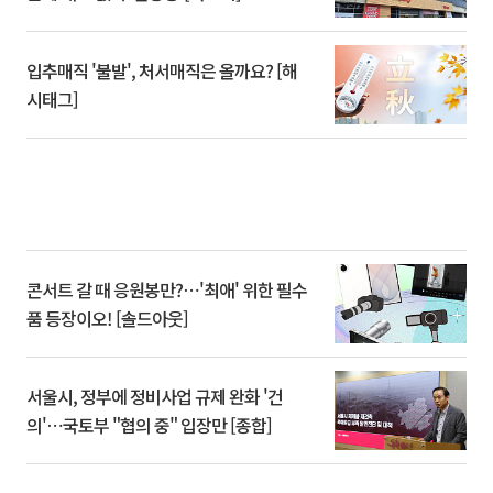
입추매직 '불발', 처서매직은 올까요? [해
시태그]
콘서트 갈 때 응원봉만?⋯'최애' 위한 필수
품 등장이오! [솔드아웃]
서울시, 정부에 정비사업 규제 완화 '건
의'⋯국토부 "협의 중" 입장만 [종합]