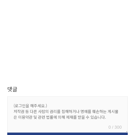
댓글
0 / 300