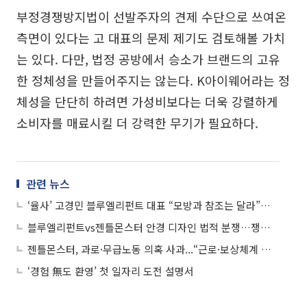
부정경쟁방지법이 선발주자의 견제 수단으로 쓰여온
측면이 있다는 고 대표의 문제 제기도 검토해볼 가치
는 있다. 다만, 법정 공방에서 승소가 브랜드의 고유
한 정체성을 만들어주지는 않는다. K아이웨어라는 정
체성을 단단히 하려면 가성비보다는 더욱 강렬하게
소비자를 매료시킬 더 강력한 무기가 필요하다.
관련 뉴스
‘율사’ 고경민 블루엘리펀트 대표 “모방과 참조는 달라”…젠틀몬스터 소송 “핵심은 위법성 여부”
블루엘리펀트vs젠틀몬스터 안경 디자인 법적 분쟁…쟁점은 ‘형태적 특이성’
젠틀몬스터, 과로·무급노동 의혹 사과...“근로·보상체계 전면 개선”
‘경험 無도 환영’ 첫 일자리 도전 설명서