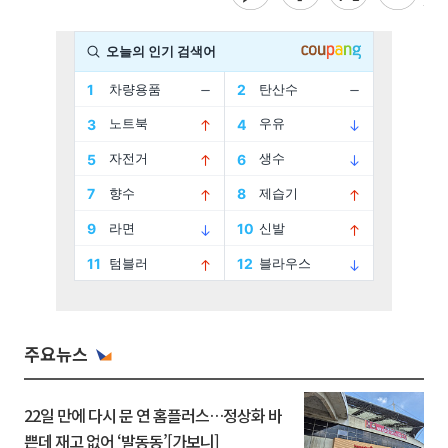
주요뉴스
22일 만에 다시 문 연 홈플러스…정상화 바
쁜데 재고 없어 ‘발동동’[가보니]