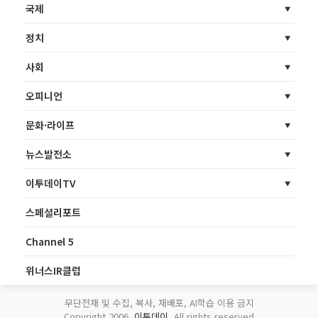
국제
정치
사회
오피니언
문화·라이프
뉴스발전소
이투데이TV
스페셜리포트
Channel 5
위너스IR클럽
무단전재 및 수집, 복사, 재배포, AI학습 이용 금지
Copyright 2006.
이투데이
. All rights reserved