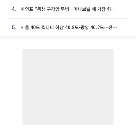
차인표 "동생 구강암 투병…떠나보낼 때 가장 힘들었다”
4.
서울 40도 찍더니 하남 40.8도·광양 40.2도…전국 '펄펄'
5.