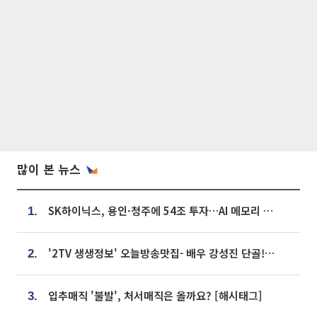
많이 본 뉴스
SK하이닉스, 용인·청주에 54조 투자…AI 메모리 생산기지 키운다
1.
'2TV 생생정보' 오늘방송맛집- 배우 강성진 단골! 쌀국수ㆍ푸팟퐁 커리 맛집 '블○○○'
2.
입추매직 '불발', 처서매직은 올까요? [해시태그]
3.