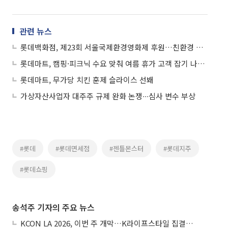
관련 뉴스
롯데백화점, 제23회 서울국제환경영화제 후원…친환경 행보 이어간다
롯데마트, 캠핑·피크닉 수요 맞춰 여름 휴가 고객 잡기 나선다
롯데마트, 무가당 치킨 훈제 슬라이스 선봬
가상자산사업자 대주주 규제 완화 논쟁∙∙∙심사 변수 부상
#롯데
#롯데면세점
#젠틀몬스터
#롯데지주
#롯데쇼핑
송석주 기자의 주요 뉴스
KCON LA 2026, 이번 주 개막…K라이프스타일 집결한 글로벌 문화산업 무대