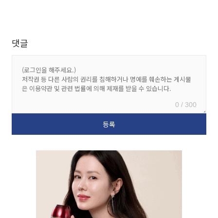
댓글
0 / 300