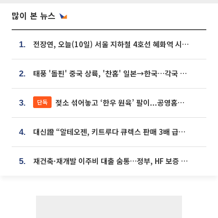
많이 본 뉴스
전장연, 오늘(10일) 서울 지하철 4호선 혜화역 시위…1호선 용산역 무정차
1.
태풍 '돌핀' 중국 상륙, '찬홈' 일본→한국…각국 기상청 예상 경로는?
2.
젖소 섞어놓고 ‘한우 원육’ 팔이...공영홈쇼핑 표기·검증 구멍
단독
3.
대신證 “알테오젠, 키트루다 큐렉스 판매 3배 급증…목표가 41만원 상향”
4.
재건축·재개발 이주비 대출 숨통…정부, HF 보증 신설 추진
5.