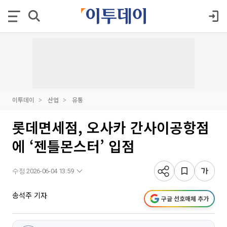
이투데이
산업
유통
롯데면세점, 오사카 간사이공항점
에 ‘젠틀몬스터’ 입점
수정 2026-06-04 13:59
송석주 기자
구글 선호매체 추가