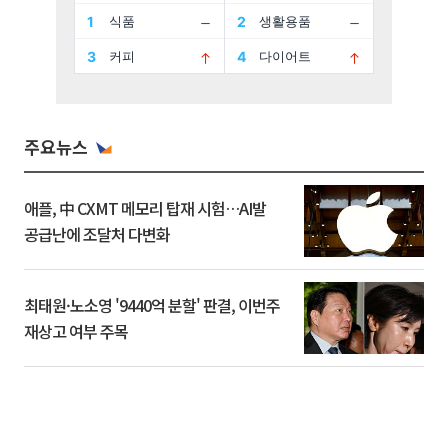
주요뉴스
애플, 中 CXMT 메모리 탑재 시험…AI발
공급난에 조달처 다변화
최태원·노소영 '9440억 분할' 판결, 이번주
재상고 여부 주목