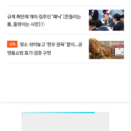
규제 폭탄에 개미·집주인 '패닉' [흔들리는
룰, 출렁이는 시장]①
젖소 섞어놓고 ‘한우 원육’ 팔이...공
단독
영홈쇼핑 표기·검증 구멍