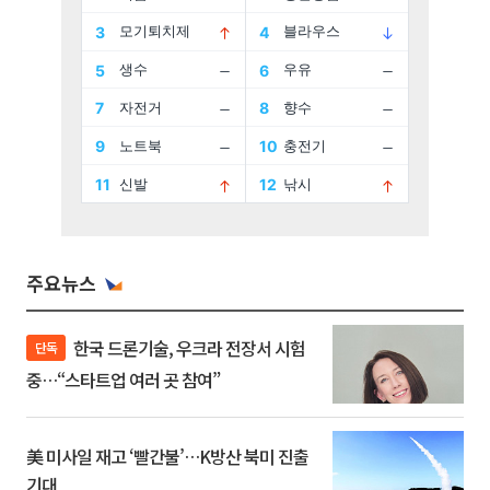
주요뉴스
한국 드론기술, 우크라 전장서 시험
단독
중…“스타트업 여러 곳 참여”
美 미사일 재고 ‘빨간불’…K방산 북미 진출
기대