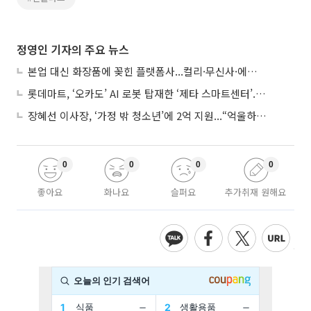
정영인 기자의 주요 뉴스
본업 대신 화장품에 꽂힌 플랫폼사...컬리·무신사·에이블리, ‘뷰티 페스타’ 경쟁
롯데마트, ‘오카도’ AI 로봇 탑재한 ‘제타 스마트센터’...온라인 장보기 판 바꾼다
장혜선 이사장, ‘가정 밖 청소년’에 2억 지원...“억울하고 아파도 단단해지길”
0
0
0
0
좋아요
화나요
슬퍼요
추가취재 원해요