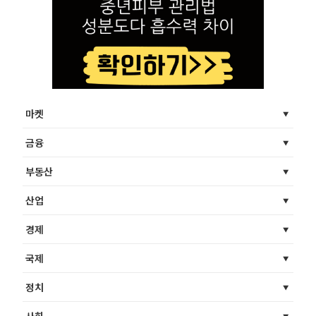
마켓
금융
부동산
산업
경제
국제
정치
사회