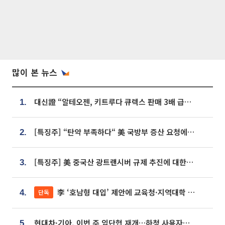
많이 본 뉴스
대신證 “알테오젠, 키트루다 큐렉스 판매 3배 급증…목표가 41만원 상향”
1.
[특징주] “탄약 부족하다“ 美 국방부 증산 요청에⋯국내 방산주 급등세
2.
[특징주] 美 중국산 광트랜시버 규제 추진에 대한광통신 등 광통신株 강세
3.
李 ‘호남형 대입’ 제안에 교육청·지역대학 서·논술형 입시 연계 '착수'
단독
4.
현대차·기아, 이번 주 임단협 재개…하청 사용자성 재심도 ‘변수’
5.