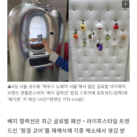
▲4일 서울 성수동 ‘하우스 노웨어 서울’에서 열린 글로벌 아이웨어
브랜드 젠틀몬스터의 ‘베지 컬렉션’ 팝업 스토어에 포토카드(왼쪽)와
'베지몬' 키 체인 (사진=정영인 기자 oin@)
베지 컬렉션은 최근 글로벌 패션‧라이프스타일 트렌
드인 ‘팜걸 코어’를 재해석해 각종 채소에서 영감 받