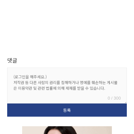
댓글
0 / 300