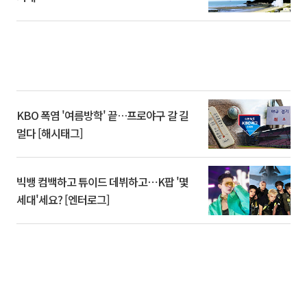
KBO 폭염 '여름방학' 끝…프로야구 갈 길
멀다 [해시태그]
빅뱅 컴백하고 튜이드 데뷔하고⋯K팝 '몇
세대'세요? [엔터로그]