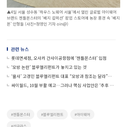
▲4일 서울 성수동 ‘하우스 노웨어 서울’에서 열린 글로벌 아이웨어
브랜드 젠틀몬스터의 ‘베지 컬렉션’ 팝업 스토어에 농장 풍경 속 ‘베지
몬’ 인형들 (사진=정영인 기자 oin@)
관련 뉴스
롯데면세점, 오사카 간사이공항점에 ‘젠틀몬스터’ 입점
‘모방 논란’ 블루엘리펀트가 놓치고 있는 것
‘율사’ 고경민 블루엘리펀트 대표 “모방과 참조는 달라”…젠틀몬스터 소송 “핵심은 위법성 여부”
싸이월드, 10월 부활 예고…그러나 핵심 사업안은 ‘추후 공개’
#젠틀몬스터
#블루엘리펀트
#아이웨어
#선글라스