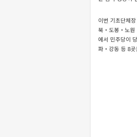
이번 기초단체장
북‧도봉‧노원
에서 민주당이 
파‧강동 등 8곳