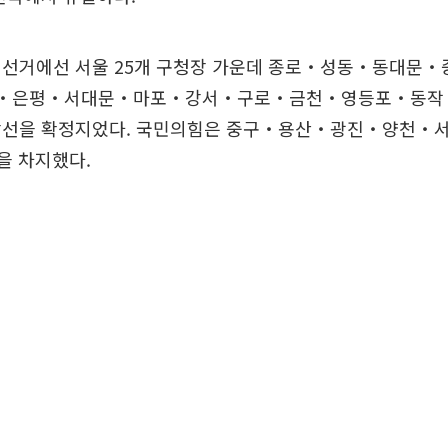
 선거에선 서울 25개 구청장 가운데 종로‧성동‧동대문
‧은평‧서대문‧마포‧강서‧구로‧금천‧영등포‧동작‧관
당선을 확정지었다. 국민의힘은 중구‧용산‧광진‧양천‧
을 차지했다.