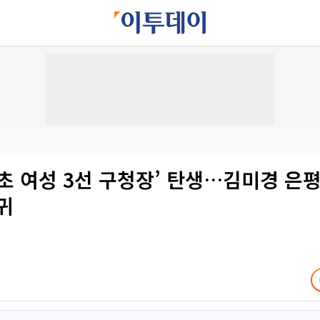
초 여성 3선 구청장’ 탄생…김미경 은
귀