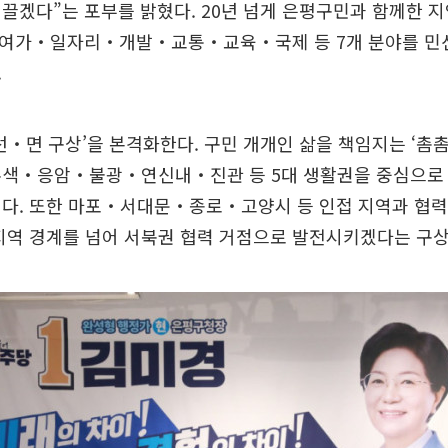
끌겠다”는 포부를 밝혔다. 20년 넘게 은평구민과 함께한 지
여가‧일자리‧개발‧교통‧교육‧국제 등 7개 분야를 민선
.
선‧면 구상’을 본격화한다. 구민 개개인 삶을 책임지는 ‘촘촘
수색‧응암‧불광‧연신내‧진관 등 5대 생활권을 중심으로 한
이다. 또한 마포‧서대문‧종로‧고양시 등 인접 지역과 협력
지역 경계를 넘어 서북권 협력 거점으로 발전시키겠다는 구상