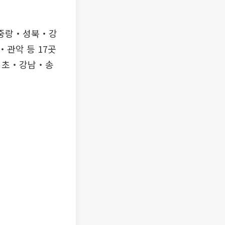
‧중랑‧성북‧강
악 등 17곳
서초‧강남‧송