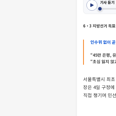
기사 듣기
6‧3 지방선거 득표율
인수위 없이 곧
“45만 은평, 
“초심 잃지 않
서울특별시 최초 
장은 4일 구정에
직접 챙기며 민선