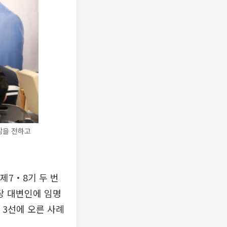
감을 전하고
제7‧8기 두 번
당 대변인에 임명
 3선에 오른 사례