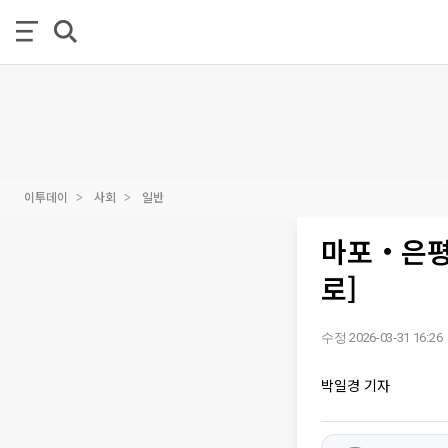
이투데이
사회
일반
마포‧은평구
로]
수정 2026-03-31 16:26
박일경 기자