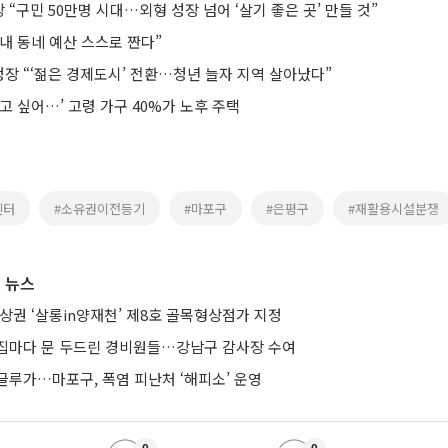
“구민 50만명 시대…외형 성장 넘어 ‘살기 좋은 곳’ 만들 것”
내 동네 예산 스스로 짠다”
장 “‘젊은 경제도시’ 전환…청년 늘자 지역 살아났다”
고 싶어…’ 고령 가구 40%가 노후 주택
센터
#소유권이전등기
#마포구
#은평구
#재활용시설분쟁
 뉴스
상권 ‘살롱in양재천’ 제8호 골목형상점가 지정
집마다 문 두드린 경비원들…강남구 감사장 수여
글루가…마포구, 폭염 피난처 ‘해피소’ 운영