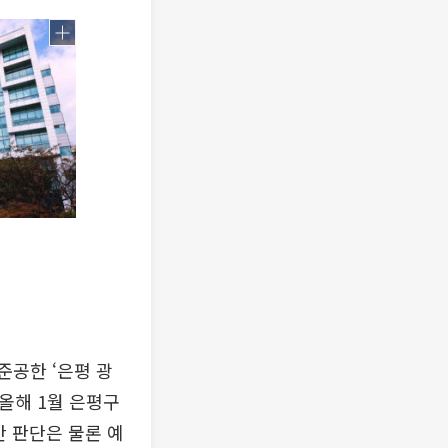
준공한 ‘은평 광
 올해 1월 은평구
안 판단은 물론 예