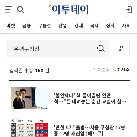
마켓
금융
부동산
산업
경제
국제
정치
사회
검색결과 총
160
건
정확도순
최신순
'불안세대' 책 들어올린 안민
석…"폰 내려놓는 순간 교실이 살아
난다"
‘민선 9기’ 출범…서울 구청장 17명
중 12명 재신임 [메트로]