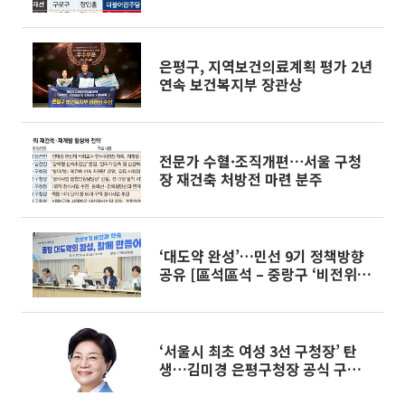
은평구, 지역보건의료계획 평가 2년
연속 보건복지부 장관상
전문가 수혈·조직개편⋯서울 구청
장 재건축 처방전 마련 분주
‘대도약 완성’…민선 9기 정책방향
공유 [區석區석 – 중랑구 ‘비전위원
회’]
‘서울시 최초 여성 3선 구청장’ 탄
생…김미경 은평구청장 공식 구정
복귀