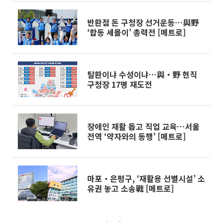
반환점 돈 구청장 선거운동…與野
‘합동 세몰이’ 총력전 [메트로]
탈환이냐 수성이냐…與‧野 현직
구청장 17명 재도전
장애인 재활 돕고 직업 교육…서울
전역 ‘약자와의 동행’ [메트로]
마포‧은평구, ‘재활용 선별시설’ 소
유권 놓고 소송戰 [메트로]