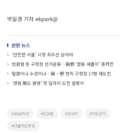
박일경 기자 ekpark@
관련 뉴스
‘안전한 서울’ 시정 최우선 삼아야
반환점 돈 구청장 선거운동…與野 ‘합동 세몰이’ 총력전
탈환이냐 수성이냐…與‧野 현직 구청장 17명 재도전
‘경험 無도 환영’ 첫 일자리 도전 설명서
#2026지선
#진교훈
#강서구
#지방선거
#더불어민주당