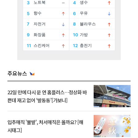
주요뉴스
22일 만에 다시 문 연 홈플러스…정상화 바
쁜데 재고 없어 ‘발동동’[가보니]
입추매직 '불발', 처서매직은 올까요? [해
시태그]