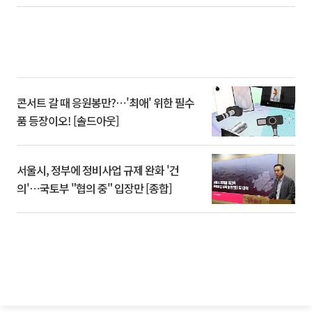
콘서트 갈 때 응원봉만?⋯'최애' 위한 필수
품 등장이오! [솔드아웃]
서울시, 정부에 정비사업 규제 완화 '건
의'⋯국토부 "협의 중" 입장만 [종합]