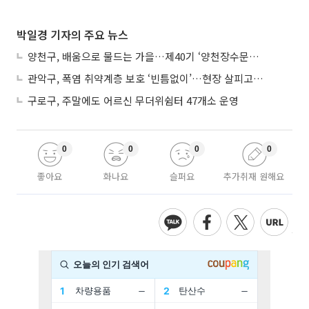
박일경 기자의 주요 뉴스
양천구, 배움으로 물드는 가을…제40기 ‘양천장수문화대학’ 수강생 모집
관악구, 폭염 취약계층 보호 ‘빈틈없이’…현장 살피고 지원 넓힌다
구로구, 주말에도 어르신 무더위쉼터 47개소 운영
0
0
0
0
좋아요
화나요
슬퍼요
추가취재 원해요