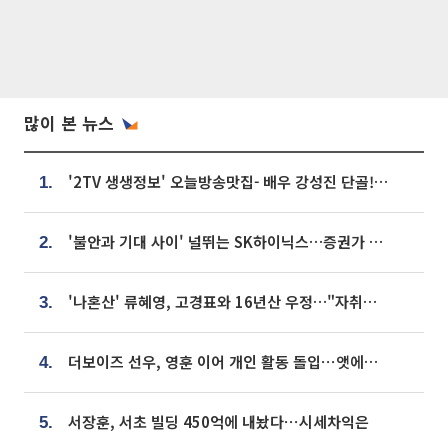
많이 본 뉴스
'2TV 생생정보' 오늘방송맛집- 배우 강성진 단골! 쌀국수ㆍ푸팟퐁 커리 맛집 '블○○○'
1.
'불안과 기대 사이' 널뛰는 SK하이닉스…증권가 "HBM4·LTA 기반 펀터멘털 견고"
2.
'나혼산' 류혜영, 고경표와 16년산 우정…"자취방서 부모님과 마주쳐"
3.
더보이즈 선우, 영훈 이어 개인 활동 돌입⋯앳에어리어와 전속계약
4.
서장훈, 서초 빌딩 450억에 내놨다⋯시세차익은
5.