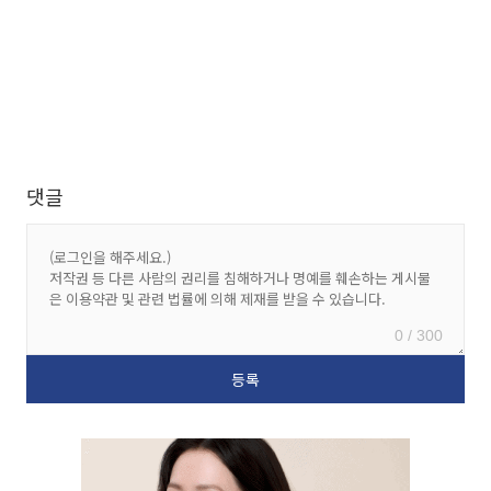
댓글
0 / 300