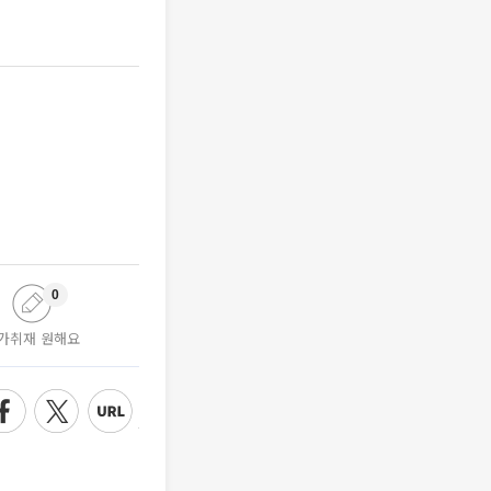
0
가취재 원해요