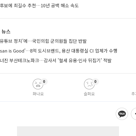
 후보에 최길수 추천…10년 공백 해소 속도
 뉴스
‘유튜브 정치’에…국민의힘 군의원들 집단 반발
san is Good'…8억 도시브랜드, 용산 대통령실 CI 업체가 수행
무너진 부산테크노파크…감사서 '혈세 유용·인사 뒤집기' 적발
0
0
화나요
슬퍼요
추