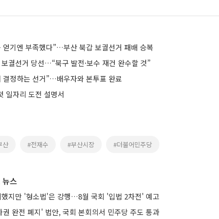
음 얻기엔 부족했다”…부산 북갑 보궐선거 패배 승복
 보궐선거 당선…“북구 발전·보수 재건 완수할 것”
래 결정하는 선거”…배우자와 본투표 완료
 첫 일자리 도전 설명서
부산
#전재수
#부산시장
#더불어민주당
 뉴스
의했지만 '형소법'은 강행…8월 국회 '입법 2차전' 예고
권 완전 폐지' 법안, 국회 본회의서 민주당 주도 통과