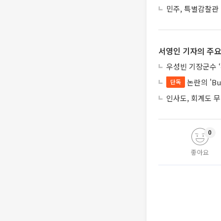
민주, 특별감찰관
서영인 기자의 주요
우성빈 기장군수 
논란의 'Bu
단독
인사도, 회계도 
0
좋아요