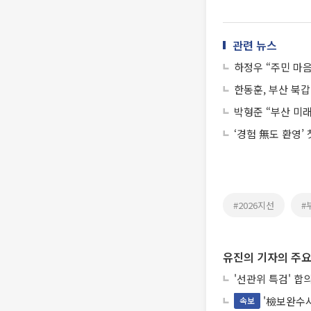
관련 뉴스
하정우 “주민 마
한동훈, 부산 북갑
박형준 “부산 미
‘경험 無도 환영’
#2026지선
#
유진의 기자의 주요
'선관위 특검' 합
'檢보완수사
속보