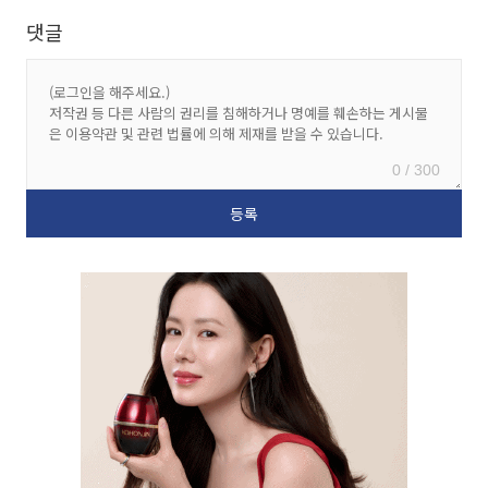
댓글
0 / 300