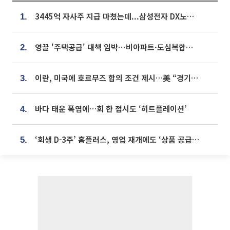
3445억 자사주 지급 마쳤는데...삼성전자 DX노조, 뒤늦은 '떼쓰기 집회'
1.
영끌 '주택공급' 대책 임박⋯비아파트·도심복합까지 총동원
2.
이란, 미국에 호르무즈 합의 조건 제시…美 “경기 아직 안 끝나” [종합]
3.
바다 태운 폭염에…회 한 접시도 ‘히트플레이션’
4.
‘회생 D-3주’ 홈플러스, 영업 재개에도 ‘상품 공급망’ 복구가 생존 관건
5.