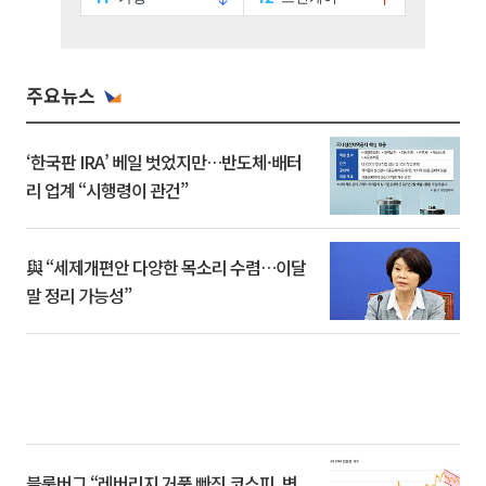
주요뉴스
‘한국판 IRA’ 베일 벗었지만…반도체·배터
리 업계 “시행령이 관건”
與 “세제개편안 다양한 목소리 수렴…이달
말 정리 가능성”
블룸버그 “레버리지 거품 빠진 코스피, 변