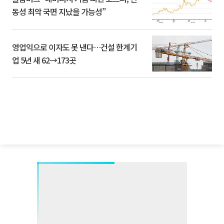
동성 최악 국면 지났을 가능성”
영업익으로 이자도 못 낸다…건설 한계기
업 5년 새 62→173곳