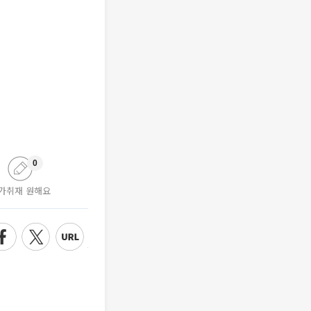
0
가취재 원해요