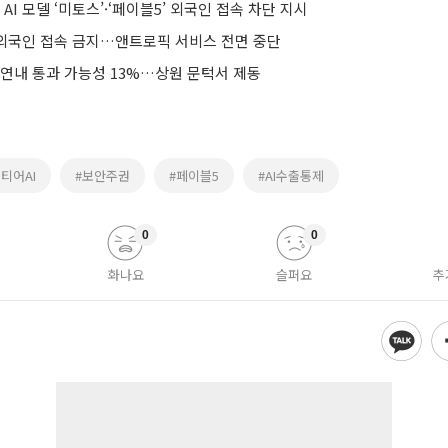
AI 모델 ‘미토스’·‘페이블5’ 외국인 접속 차단 지시
' 외국인 접속 금지…앤트로픽 서비스 전면 중단
 연내 통과 가능성 13%…상원 문턱서 제동
티어AI
#보안주권
#페이블5
#AI수출통제
0
0
화나요
슬퍼요
추