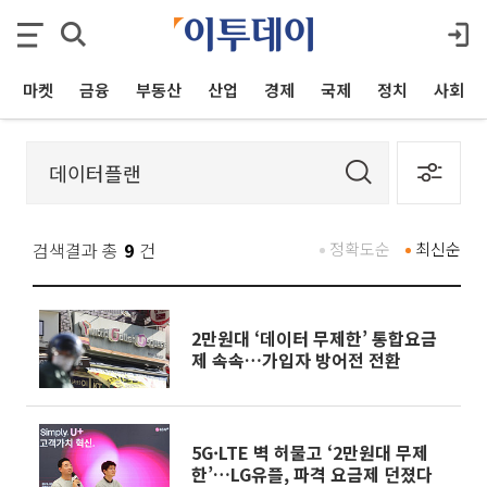
마켓
금융
부동산
산업
경제
국제
정치
사회
검색결과 총
9
건
정확도순
최신순
2만원대 ‘데이터 무제한’ 통합요금
제 속속…가입자 방어전 전환
5G·LTE 벽 허물고 ‘2만원대 무제
한’…LG유플, 파격 요금제 던졌다