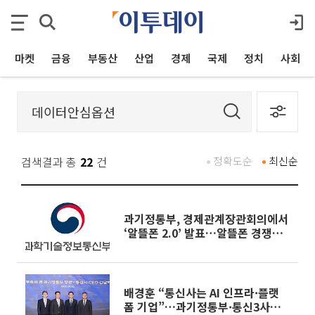
마켓
금융
부동산
산업
경제
국제
정치
사회
검색결과 총
22
건
정확도순
최신순
과기정통부, 경제관계장관회의에서
‘알뜰폰 2.0’ 발표…알뜰폰 경쟁력
키운다
배경훈 “통신사는 AI 인프라·플랫
폼 기업”…과기정통부·통신3사