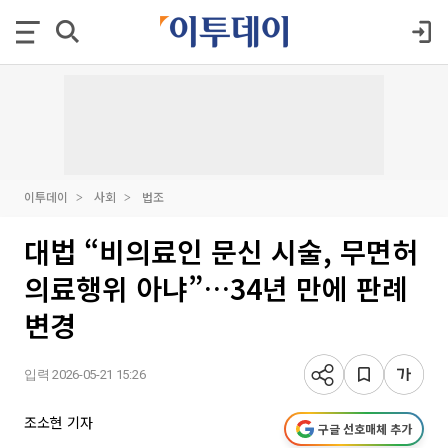
이투데이
사회
법조
대법 “비의료인 문신 시술, 무면허
의료행위 아냐”…34년 만에 판례
변경
입력 2026-05-21 15:26
조소현 기자
구글 선호매체 추가