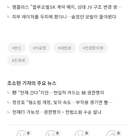
엠플러스 "블루오벌SK 계약 해지, 상대 JV 구조 변경 영향으로 귀책 아냐"
피부 레이저를 두피에 쐈더니…숨었던 모발이 돌아왔다
#문신
#의료법
#대법원
#전원합의체
#조희대
조소현 기자의 주요 뉴스
野 “헌재 간다”지만…현실적 카드는 檢 권한쟁의
정성호 “형소법 개정, 빛의 속도…부작용 생기면 빨리 고쳐야”
헌재行 가능성…권한쟁의‧헌법소원 수순 밟나
0
0
0
0