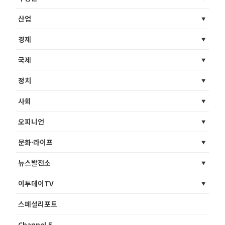
산업
경제
국제
정치
사회
오피니언
문화·라이프
뉴스발전소
이투데이TV
스페셜리포트
Channel 5