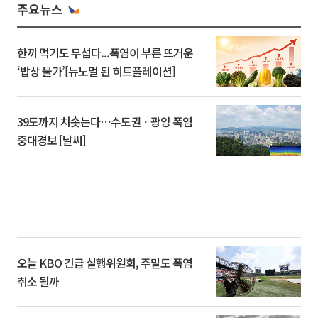
주요뉴스
한끼 먹기도 무섭다...폭염이 부른 뜨거운
‘밥상 물가’[뉴노멀 된 히트플레이션]
39도까지 치솟는다⋯수도권ㆍ광양 폭염
중대경보 [날씨]
오늘 KBO 긴급 실행위원회, 주말도 폭염
취소 될까