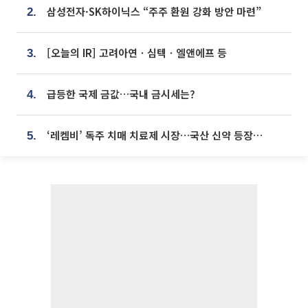
삼성전자·SK하이닉스 “주주 환원 강화 방안 마련”
2.
[오늘의 IR] 고려아연ㆍ심텍ㆍ엘앤에프 등
3.
급등한 국제 금값…국내 금시세는?
4.
‘레켐비’ 독주 치매 치료제 시장…국산 신약 등장하나
5.