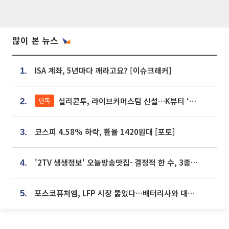
많이 본 뉴스
ISA 계좌, 5년마다 깨라고요? [이슈크래커]
1.
실리콘투, 라이브커머스팀 신설…K뷰티 ‘글로벌 판매망’ 확대[K뷰티 라방戰]
단독
2.
코스피 4.58% 하락, 환율 1420원대 [포토]
3.
'2TV 생생정보' 오늘방송맛집- 결정적 한 수, 3종 메밀면! 메밀 소바 맛집 '의○○○○'
4.
포스코퓨처엠, LFP 시장 뚫었다…배터리사와 대규모 장기 공급 합의
5.