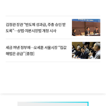
김정관 장관 “반도체 성과급, 주총 승인 받
도록”…상법·자본시장법 개정 시사
세금 꺼낸 정부에…오세훈 서울시장 “집값
해법은 공급” [종합]