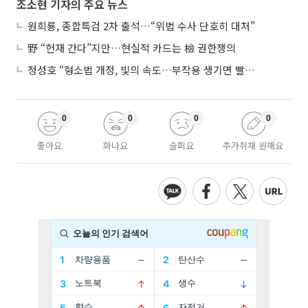
조소현 기자의 주요 뉴스
원희룡, 종합특검 2차 출석…“위법 수사 단호히 대처”
野 “헌재 간다”지만…현실적 카드는 檢 권한쟁의
정성호 “형소법 개정, 빛의 속도…부작용 생기면 빨리 고쳐야”
0
0
0
0
좋아요
화나요
슬퍼요
추가취재 원해요