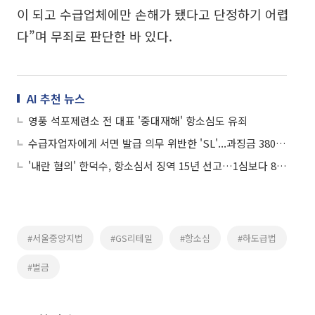
이 되고 수급업체에만 손해가 됐다고 단정하기 어렵
다”며 무죄로 판단한 바 있다.
AI 추천 뉴스
영풍 석포제련소 전 대표 '중대재해' 항소심도 유죄
수급자업자에게 서면 발급 의무 위반한 'SL'...과징금 3800만원
'내란 혐의' 한덕수, 항소심서 징역 15년 선고…1심보다 8년 감형
#서울중앙지법
#GS리테일
#항소심
#하도급법
#벌금