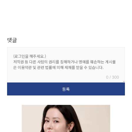
댓글
0 / 300