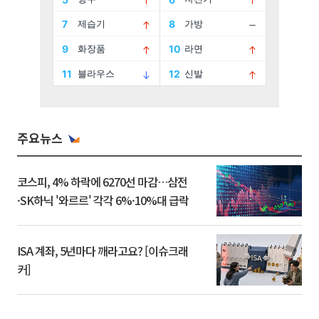
주요뉴스
코스피, 4% 하락에 6270선 마감…삼전
·SK하닉 '와르르' 각각 6%·10%대 급락
ISA 계좌, 5년마다 깨라고요? [이슈크래
커]