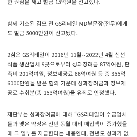
한 원심을 깨고 벌금 15억원을 선고했다.
함께 기소된 김모 전 GS리테일 MD부문장(전무)에게
도 벌금 5000만원이 선고됐다.
2심은 GS리테일이 2016년 11월∼2022년 4월 신선
식품 생산업체 9곳으로부터 성과장려금 87억여원, 판
촉비 201억여원, 정보제공료 66억여원 등 총 355억
6000만원을 받은 혐의 가운데 성과장려금과 정보제
공료 수취분(총 153억여원)을 유죄로 인정했다.
재판부는 성과장려금에 대해 “GS리테일이 수급업체
들과 맺은 약정은 전년 동월 대비 매입액이 증가했을
때 그 일부를 지급한다는 내용인데, 전년도 성과가 없