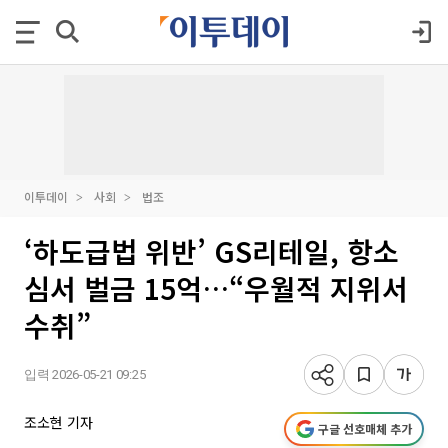
이투데이
사회
법조
‘하도급법 위반’ GS리테일, 항소
심서 벌금 15억…“우월적 지위서
수취”
입력 2026-05-21 09:25
조소현 기자
구글 선호매체 추가