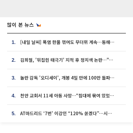
많이 본 뉴스
[내일 날씨] 폭염 한풀 꺾여도 무더위 계속⋯동해안 이틀 연속 비
1.
김희철, '뒤집힌 태극기' 지적 후 정치색 논란…"좌우 떠나 우리나라 국기"
2.
놀란 감독 '오디세이', 개봉 4일 만에 100만 돌파⋯'왕사남' 보다 빠르다
3.
천안 교회서 11세 아동 사망…“침대에 묶여 있었다” 진술 확보
4.
AT마드리드 ‘7번’ 이강인 “120% 쏟겠다”⋯시메오네 감독 “필요한 선수”
5.