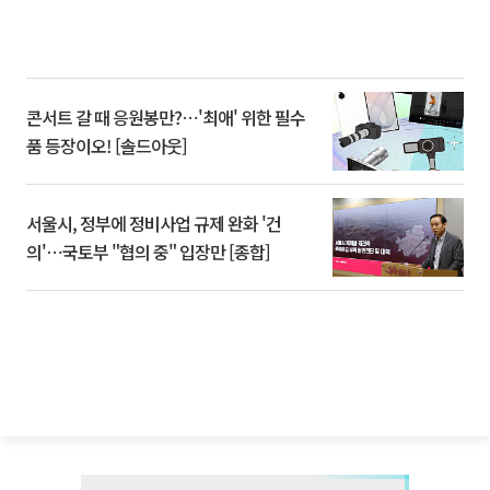
콘서트 갈 때 응원봉만?⋯'최애' 위한 필수
품 등장이오! [솔드아웃]
서울시, 정부에 정비사업 규제 완화 '건
의'⋯국토부 "협의 중" 입장만 [종합]