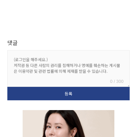
댓글
0 / 300