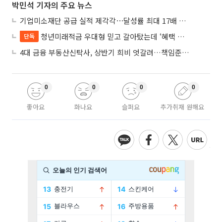
박민석 기자의 주요 뉴스
기업미소재단 공급 실적 제각각⋯달성률 최대 17배 차이
청년미래적금 우대형 믿고 갈아탔는데 ‘혜택 반토막’…심사 오류에 가입자 혼선
단독
4대 금융 부동산신탁사, 상반기 희비 엇갈려…책임준공 손실 반영 시점이 갈랐다
0
0
0
0
좋아요
화나요
슬퍼요
추가취재 원해요