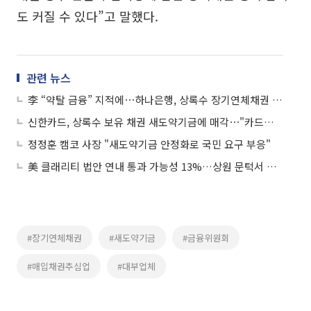
도 커질 수 있다”고 말했다.
관련 뉴스
李 “약탈 금융” 지적에⋯하나은행, 상록수 장기연체채권 매각
신한카드, 상록수 보유 채권 새도약기금에 매각⋯"카드대란 차주 재기 지원"
정정훈 캠코 사장 "새도약기금 안정화로 국민 요구 부응"
美 클래리티 법안 연내 통과 가능성 13%…상원 문턱서 제동
#장기연체채권
#새도약기금
#금융위원회
#매입채권추심업
#대부업체