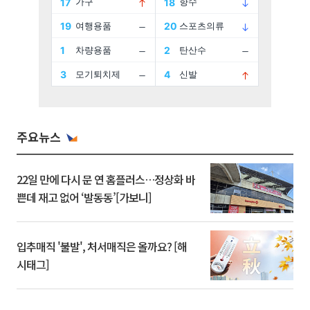
주요뉴스
22일 만에 다시 문 연 홈플러스…정상화 바
쁜데 재고 없어 ‘발동동’[가보니]
입추매직 '불발', 처서매직은 올까요? [해
시태그]