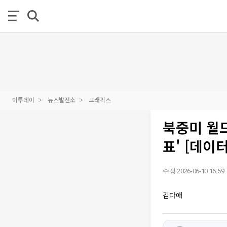
이투데이
뉴스발전소
그래픽스
북중미 월드
표' [데이
수정 2026-06-10 16:59
김다애