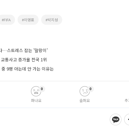
#FIFA
#이영표
#박지성
스
다…스트레스 잡는 '말랑이'
 교통사고 증가율 전국 1위
명 중 9명 아는데 안 가는 이유는
0
0
화나요
슬퍼요
추