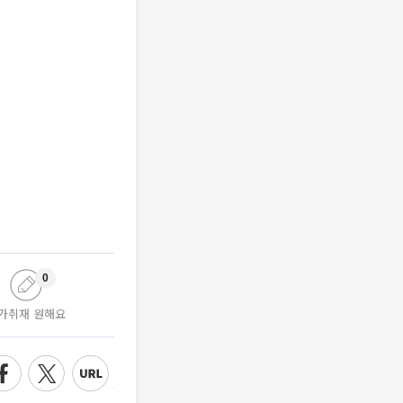
0
가취재 원해요