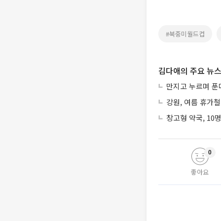
#북중미월드컵
김다애의 주요 뉴
만지고 누르며 푼
강원, 여름 휴가철
창고형 약국, 10
0
좋아요