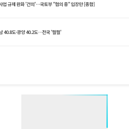
업 규제 완화 '건의'⋯국토부 "협의 중" 입장만 [종합]
 40.8도·광양 40.2도…전국 '펄펄'