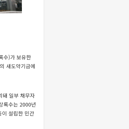
록수)가 보유한
)의 새도약기금에
외돼 일부 채무자
상록수는 2000년
등이 설립한 민간