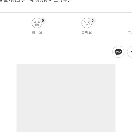
0
0
화나요
슬퍼요
추