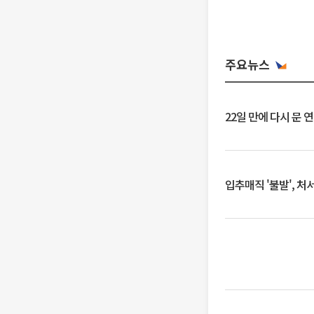
주요뉴스
22일 만에 다시 문 
입추매직 '불발', 처