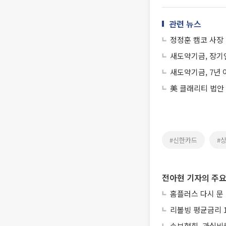
관련 뉴스
정정훈 캠코 사장
새도약기금, 장기연
새도약기금, 7년 
美 클래리티 법안
#신한카드
#
전아현 기자의 주요
홈플러스 다시 문
리볼빙 평균금리 1
손보협회, 과실비율