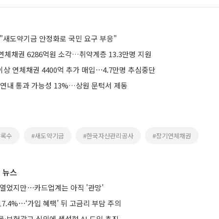
 "새도약기금 안정화로 국민 요구 부응"
체채권 6286억원 소각…취약계층 13.3만명 지원
이상 연체채권 4400억 추가 매입⋯4.7만명 추심중단
 연내 통과 가능성 13%…상원 문턱서 제동
상록수
#새도약기금
#한국자산관리공사
#장기연체채권
 뉴스
 열었지만⋯카드업계는 아직 '관망'
7.4%⋯‘가입 혜택’ 뒤 고금리 부담 주의
·보험광고 심의에 생성형 AI 도입 추진