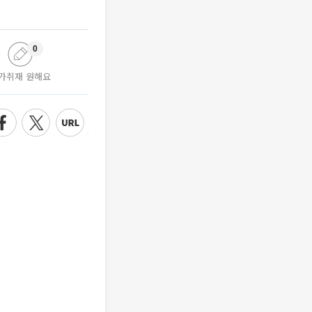
0
가취재 원해요