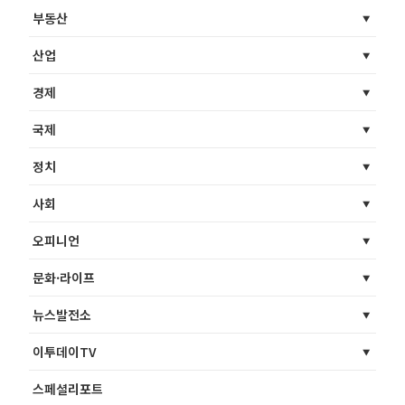
부동산
산업
경제
국제
정치
사회
오피니언
문화·라이프
뉴스발전소
이투데이TV
스페셜리포트