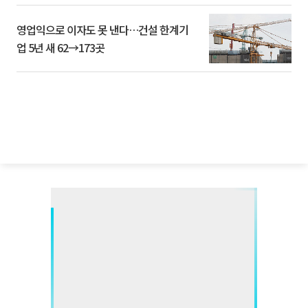
영업익으로 이자도 못 낸다…건설 한계기
업 5년 새 62→173곳