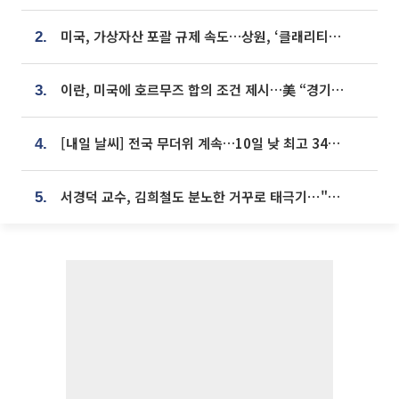
미국, 가상자산 포괄 규제 속도…상원, ‘클래리티법’ 9월 절차투표 추진
2.
이란, 미국에 호르무즈 합의 조건 제시…美 “경기 아직 안 끝나” [종합]
3.
[내일 날씨] 전국 무더위 계속…10일 낮 최고 34도 육박
4.
서경덕 교수, 김희철도 분노한 거꾸로 태극기⋯"엉터리는 아냐, 아쉬울 뿐"
5.