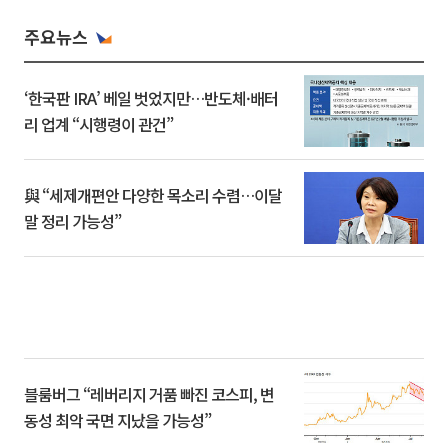
주요뉴스
‘한국판 IRA’ 베일 벗었지만…반도체·배터
리 업계 “시행령이 관건”
與 “세제개편안 다양한 목소리 수렴…이달
말 정리 가능성”
블룸버그 “레버리지 거품 빠진 코스피, 변
동성 최악 국면 지났을 가능성”