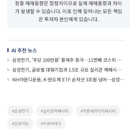
장중 매매동향은 잠정치이므로 실제 매매동향과 차이
가 발생할 수 있습니다. 이로 인해 일어나는 모든 책임
은 투자자 본인에게 있습니다.
AI 추천 뉴스
삼성전기, '주당 100만원' 황제주 등극…11번째 코스피 황제주로
삼성전기, 글로벌 대형기업과 1.5조 규모 실리콘 캐패시터 공급계약 체결
NH아문디운용, K-반도체 ETF 순자산 3조원 넘어⋯삼성전기가 수익률 견인
#삼성전기
#실리콘커패시터
#적층세라믹커패시터
#인공지능
#미국빅테크