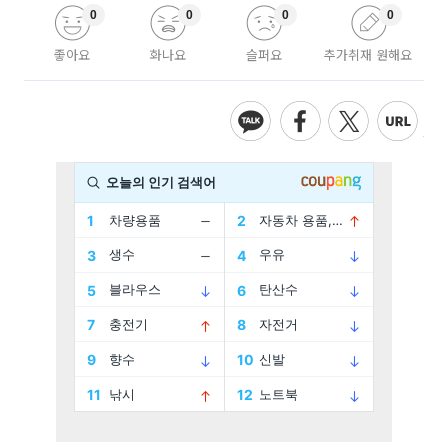
0
0
0
0
좋아요
화나요
슬퍼요
추가취재 원해요