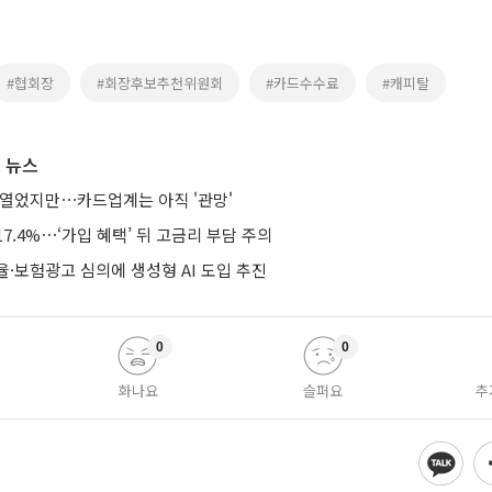
#협회장
#회장후보추천위원회
#카드수수료
#캐피탈
 뉴스
 열었지만⋯카드업계는 아직 '관망'
7.4%⋯‘가입 혜택’ 뒤 고금리 부담 주의
·보험광고 심의에 생성형 AI 도입 추진
0
0
화나요
슬퍼요
추