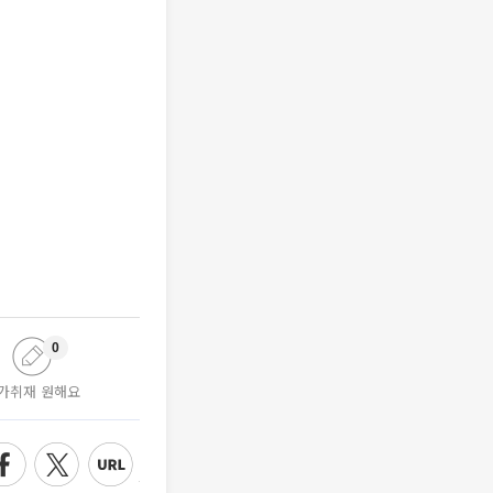
0
가취재 원해요