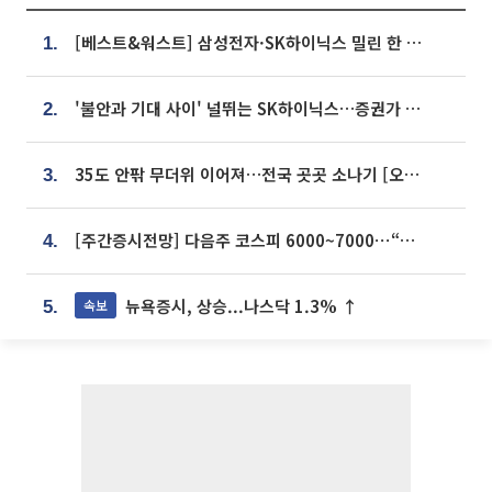
[베스트&워스트] 삼성전자·SK하이닉스 밀린 한 주…상상인증권은 85% 급등
1.
'불안과 기대 사이' 널뛰는 SK하이닉스…증권가 "HBM4·LTA 기반 펀터멘털 견고"
2.
35도 안팎 무더위 이어져…전국 곳곳 소나기 [오늘 날씨]
3.
[주간증시전망] 다음주 코스피 6000~7000⋯“外人 수급은 정책이 변수”
4.
뉴욕증시, 상승...나스닥 1.3% ↑
속보
5.