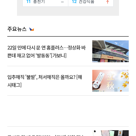
주요뉴스
22일 만에 다시 문 연 홈플러스…정상화 바
쁜데 재고 없어 ‘발동동’[가보니]
입추매직 '불발', 처서매직은 올까요? [해
시태그]