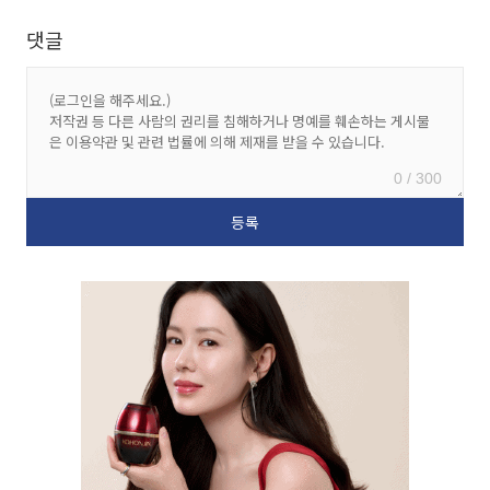
댓글
0 / 300