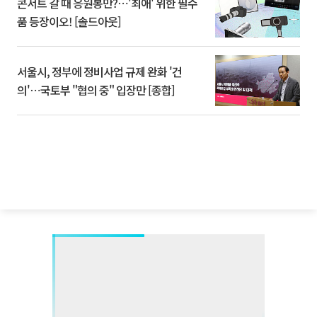
콘서트 갈 때 응원봉만?⋯'최애' 위한 필수
품 등장이오! [솔드아웃]
서울시, 정부에 정비사업 규제 완화 '건
의'⋯국토부 "협의 중" 입장만 [종합]