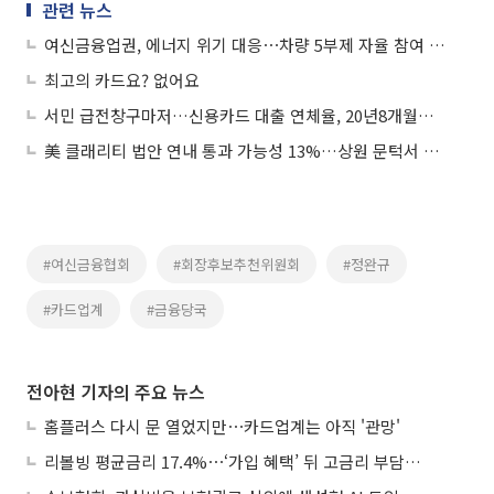
관련 뉴스
여신금융업권, 에너지 위기 대응⋯차량 5부제 자율 참여 확대
최고의 카드요? 없어요
서민 급전창구마저…신용카드 대출 연체율, 20년8개월來 '최고'
美 클래리티 법안 연내 통과 가능성 13%…상원 문턱서 제동
#여신금융협회
#회장후보추천위원회
#정완규
#카드업계
#금융당국
전아현 기자의 주요 뉴스
홈플러스 다시 문 열었지만⋯카드업계는 아직 '관망'
리볼빙 평균금리 17.4%⋯‘가입 혜택’ 뒤 고금리 부담 주의