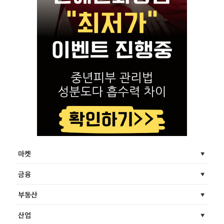
마켓
금융
부동산
산업