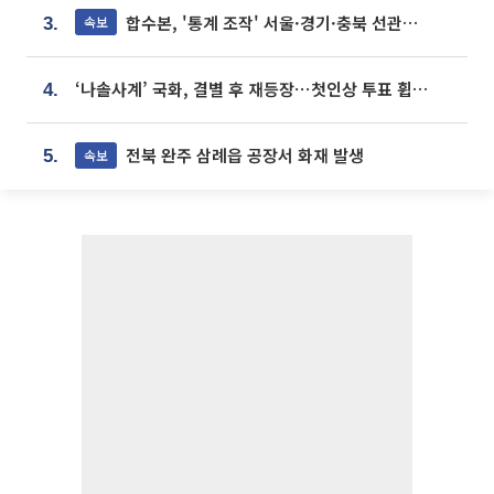
합수본, '통계 조작' 서울·경기·충북 선관위 등 추가 압수수색
속보
3.
‘나솔사계’ 국화, 결별 후 재등장⋯첫인상 투표 휩쓸고 ‘인기녀’ 등극
4.
전북 완주 삼례읍 공장서 화재 발생
속보
5.