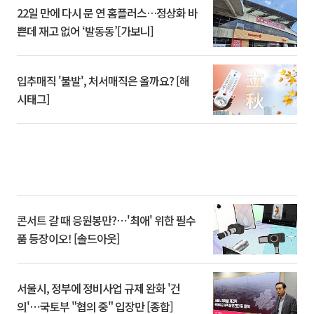
22일 만에 다시 문 연 홈플러스…정상화 바
쁜데 재고 없어 ‘발동동’[가보니]
입추매직 '불발', 처서매직은 올까요? [해
시태그]
콘서트 갈 때 응원봉만?⋯'최애' 위한 필수
품 등장이오! [솔드아웃]
서울시, 정부에 정비사업 규제 완화 '건
의'⋯국토부 "협의 중" 입장만 [종합]