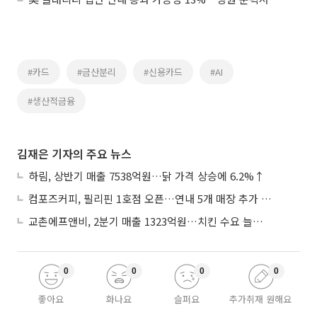
#카드
#금산분리
#신용카드
#AI
#생산적금융
김재은 기자의 주요 뉴스
하림, 상반기 매출 7538억원…닭 가격 상승에 6.2%↑
컴포즈커피, 필리핀 1호점 오픈…연내 5개 매장 추가 출점
교촌에프앤비, 2분기 매출 1323억원…치킨 수요 늘며 4.9%↑
0
0
0
0
좋아요
화나요
슬퍼요
추가취재 원해요