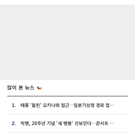
많이 본 뉴스
태풍 '돌핀' 오키나와 접근…일본기상청 경로 업데이트
1.
빅뱅, 20주년 기념 '새 뱅봉' 선보인다⋯콘서트 앞두고 팝업 개최
2.