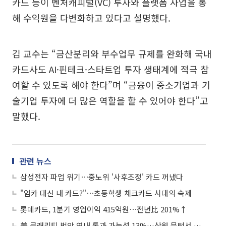
카드 등이 벤처캐피털(VC) 투자와 플랫폼 사업을 통
해 수익원을 다변화하고 있다고 설명했다.
김 교수는 “금산분리와 부수업무 규제를 완화해 국내
카드사도 AI·핀테크·스타트업 투자 생태계에 적극 참
여할 수 있도록 해야 한다”며 “금융이 중소기업과 기
술기업 투자에 더 많은 역할을 할 수 있어야 한다”고
말했다.
관련 뉴스
삼성전자 파업 위기⋯중노위 '사후조정' 카드 꺼냈다
"엄카 대신 내 카드?"⋯초등학생 체크카드 시대의 숙제
롯데카드, 1분기 영업이익 415억원⋯전년比 201%↑
美 클래리티 법안 연내 통과 가능성 13%…상원 문턱서 제동