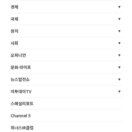
경제
국제
정치
사회
오피니언
문화·라이프
뉴스발전소
이투데이TV
스페셜리포트
Channel 5
위너스IR클럽