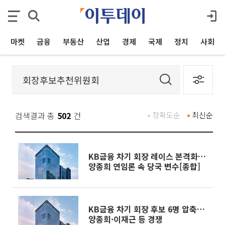
마켓
금융
부동산
산업
경제
국제
정치
사회
검색결과 총
502
건
정확도순
최신순
KB금융 차기 회장 레이스 본격화…
양종희 연임론 속 당국 변수[종합]
KB금융 차기 회장 후보 6명 압축…
양종희·이재근 등 경쟁