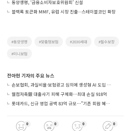
동양생명, ‘금융소비자보호위원회’ 신설
블랙록 토큰화 MMF, 유럽 시장 진출∙∙∙스테이블코인 확장
#동양생명
#맞춤형보험
#2030세대
#필수보장
#미니보험
전아현 기자의 주요 뉴스
손보협회, 과실비율·보험광고 심의에 생성형 AI 도입 추진
웰컴저축銀 대출사기 피해 구체화⋯최대 손실 918억
롯데카드, 신규 영업 공백 83억 규모⋯"기존 회원 혜택으로 방어"
0
0
0
0