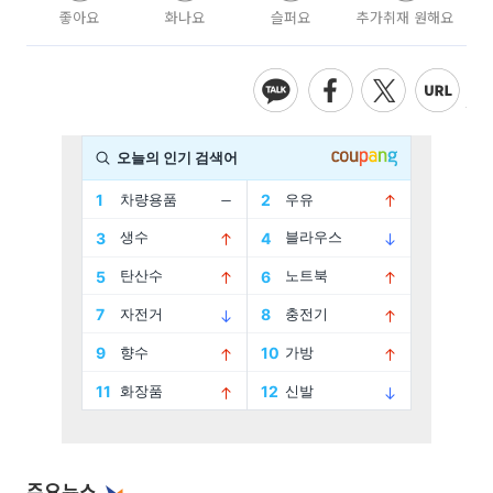
좋아요
화나요
슬퍼요
추가취재 원해요
주요뉴스