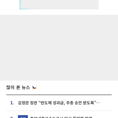
많이 본 뉴스
김정관 장관 “반도체 성과급, 주총 승인 받도록”…상법·자본시장법 개정 시사
1.