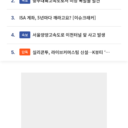
중부내륙고속도로서 미상 폭발물 발견
속보
2.
ISA 계좌, 5년마다 깨라고요? [이슈크래커]
3.
서울양양고속도로 이천터널 앞 사고 발생
속보
4.
실리콘투, 라이브커머스팀 신설…K뷰티 ‘글로벌 판매망’ 확대[K뷰티 라방戰]
단독
5.