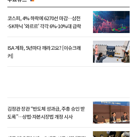
코스피, 4% 하락에 6270선 마감…삼전
·SK하닉 '와르르' 각각 6%·10%대 급락
ISA 계좌, 5년마다 깨라고요? [이슈크래
커]
김정관 장관 “반도체 성과급, 주총 승인 받
도록”…상법·자본시장법 개정 시사