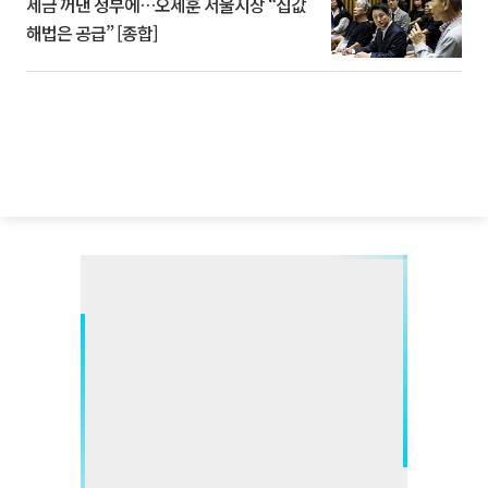
세금 꺼낸 정부에…오세훈 서울시장 “집값
해법은 공급” [종합]