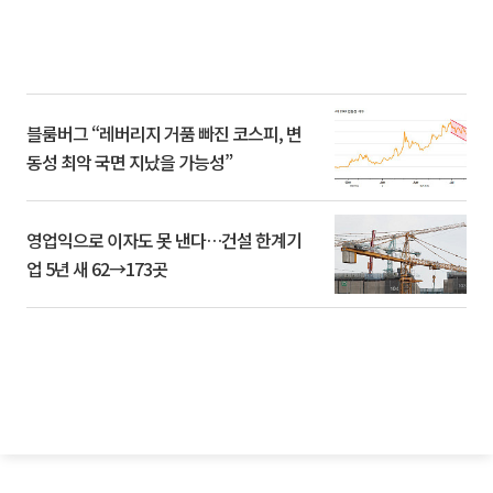
블룸버그 “레버리지 거품 빠진 코스피, 변
동성 최악 국면 지났을 가능성”
영업익으로 이자도 못 낸다…건설 한계기
업 5년 새 62→173곳