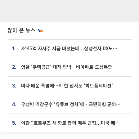
많이 본 뉴스
3445억 자사주 지급 마쳤는데...삼성전자 DX노조, 뒤늦은 '떼쓰기 집회'
1.
영끌 '주택공급' 대책 임박⋯비아파트·도심복합까지 총동원
2.
바다 태운 폭염에…회 한 접시도 ‘히트플레이션’
3.
우성빈 기장군수 ‘유튜브 정치’에…국민의힘 군의원들 집단 반발
4.
이란 “호르무즈 새 항로 합의 매우 근접...미국 배상 먼저”
5.