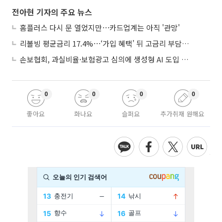
전아현 기자의 주요 뉴스
홈플러스 다시 문 열었지만⋯카드업계는 아직 '관망'
리볼빙 평균금리 17.4%⋯‘가입 혜택’ 뒤 고금리 부담 주의
손보협회, 과실비율·보험광고 심의에 생성형 AI 도입 추진
0
0
0
0
좋아요
화나요
슬퍼요
추가취재 원해요