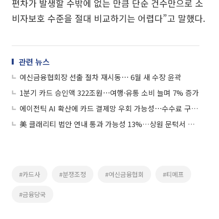
편차가 발생할 수밖에 없는 만큼 단순 건수만으로 소
비자보호 수준을 절대 비교하기는 어렵다”고 말했다.
관련 뉴스
여신금융협회장 선출 절차 재시동⋯ 6월 새 수장 윤곽
1분기 카드 승인액 322조원⋯여행·유통 소비 늘며 7% 증가
에이전틱 AI 확산에 카드 결제망 우회 가능성⋯수수료 구조 흔드나
美 클래리티 법안 연내 통과 가능성 13%…상원 문턱서 제동
#카드사
#분쟁조정
#여신금융협회
#티메프
#금융당국