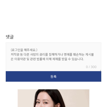
댓글
0 / 300