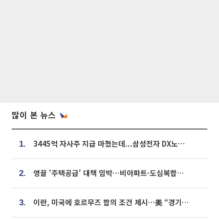
많이 본 뉴스
3445억 자사주 지급 마쳤는데...삼성전자 DX노조, 뒤늦은 '떼쓰기 집회'
1.
영끌 '주택공급' 대책 임박⋯비아파트·도심복합까지 총동원
2.
이란, 미국에 호르무즈 합의 조건 제시…美 “경기 아직 안 끝나” [종합]
3.