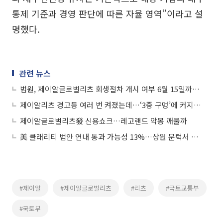
통제 기준과 경영 판단에 따른 자율 영역”이라고 설
명했다.
관련 뉴스
법원, 제이알글로벌리츠 회생절차 개시 여부 6월 15일까지 보류
제이알리츠 경고등 여러 번 켜졌는데…‘3중 구멍’에 커지는 책임론
제이알글로벌리츠發 신용쇼크…레고랜드 악몽 깨울까
美 클래리티 법안 연내 통과 가능성 13%…상원 문턱서 제동
#제이알
#제이알글로벌리츠
#리츠
#국토교통부
#국토부