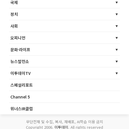
국제
정치
사회
오피니언
문화·라이프
뉴스발전소
이투데이TV
스페셜리포트
Channel 5
위너스IR클럽
무단전재 및 수집, 복사, 재배포, AI학습 이용 금지
Copyright 2006.
이투데이
. All rights reserved