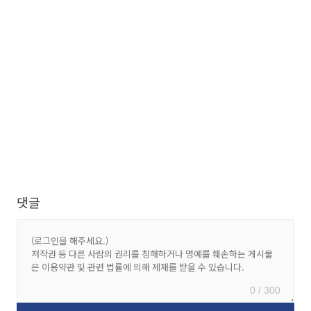
댓글
0 / 300