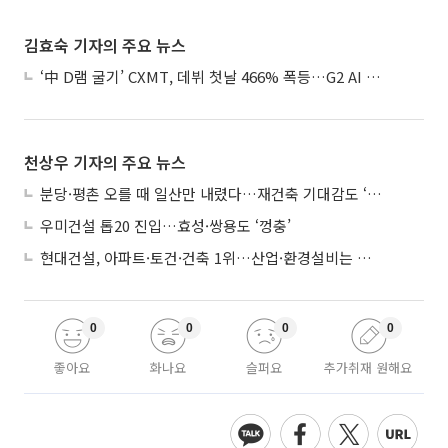
김효숙 기자의 주요 뉴스
‘中 D램 굴기’ CXMT, 데뷔 첫날 466% 폭등…G2 AI 패권 ‘쩐의 전쟁’
천상우 기자의 주요 뉴스
분당·평촌 오를 때 일산만 내렸다…재건축 기대감도 ‘무색’
우미건설 톱20 진입…효성·쌍용도 ‘껑충’
현대건설, 아파트·토건·건축 1위…산업·환경설비는 삼성E&A
0
0
0
0
좋아요
화나요
슬퍼요
추가취재 원해요