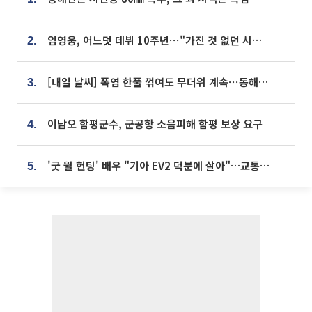
임영웅, 어느덧 데뷔 10주년⋯"가진 것 없던 시절, 내 앞엔 20명의 팬뿐"
2.
[내일 날씨] 폭염 한풀 꺾여도 무더위 계속⋯동해안 이틀 연속 비
3.
이남오 함평군수, 군공항 소음피해 함평 보상 요구
4.
'굿 윌 헌팅' 배우 "기아 EV2 덕분에 살아"…교통사고 후 안전성 극찬
5.