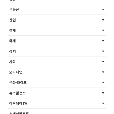
부동산
산업
경제
국제
정치
사회
오피니언
문화·라이프
뉴스발전소
이투데이TV
스페셜리포트