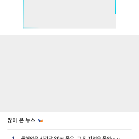
많이 본 뉴스
동해안은 시간당 80㎜ 폭우, 그 외 지역은 폭염…‘극과 극 날씨’
1.