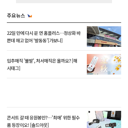
주요뉴스
22일 만에 다시 문 연 홈플러스…정상화 바
쁜데 재고 없어 ‘발동동’[가보니]
입추매직 '불발', 처서매직은 올까요? [해
시태그]
콘서트 갈 때 응원봉만?⋯'최애' 위한 필수
품 등장이오! [솔드아웃]