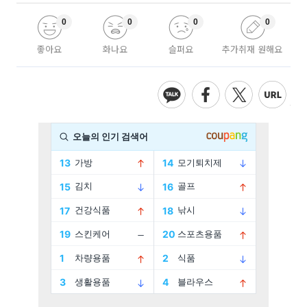
0
0
0
0
좋아요
화나요
슬퍼요
추가취재 원해요