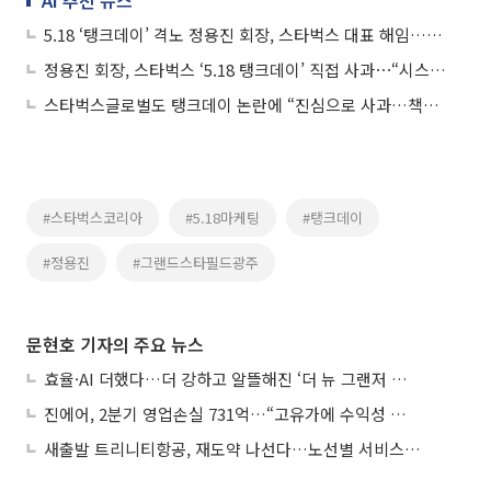
5.18 ‘탱크데이’ 격노 정용진 회장, 스타벅스 대표 해임…“일벌백계 본보기”
정용진 회장, 스타벅스 ‘5.18 탱크데이’ 직접 사과⋯“시스템·역사인식 부재가 火 불러”
스타벅스글로벌도 탱크데이 논란에 “진심으로 사과…책임 규명·조사 착수”
#스타벅스코리아
#5.18마케팅
#탱크데이
#정용진
#그랜드스타필드광주
문현호 기자의 주요 뉴스
효율·AI 더했다…더 강하고 알뜰해진 ‘더 뉴 그랜저 하이브리드’
진에어, 2분기 영업손실 731억…“고유가에 수익성 악화”
새출발 트리니티항공, 재도약 나선다…노선별 서비스 차별화