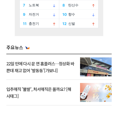
주요뉴스
22일 만에 다시 문 연 홈플러스…정상화 바
쁜데 재고 없어 ‘발동동’[가보니]
입추매직 '불발', 처서매직은 올까요? [해
시태그]