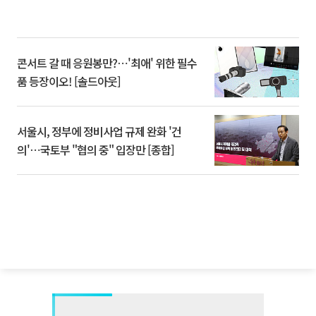
콘서트 갈 때 응원봉만?⋯'최애' 위한 필수
품 등장이오! [솔드아웃]
서울시, 정부에 정비사업 규제 완화 '건
의'⋯국토부 "협의 중" 입장만 [종합]