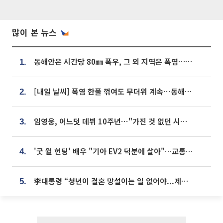
많이 본 뉴스
동해안은 시간당 80㎜ 폭우, 그 외 지역은 폭염…‘극과 극 날씨’
1.
[내일 날씨] 폭염 한풀 꺾여도 무더위 계속⋯동해안 이틀 연속 비
2.
임영웅, 어느덧 데뷔 10주년⋯"가진 것 없던 시절, 내 앞엔 20명의 팬뿐"
3.
'굿 윌 헌팅' 배우 "기아 EV2 덕분에 살아"…교통사고 후 안전성 극찬
4.
李대통령 “청년이 결혼 망설이는 일 없어야...제도상 불이익 조사”
5.