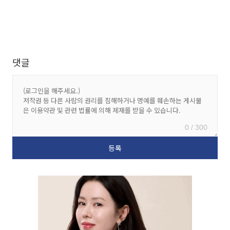
댓글
0 / 300