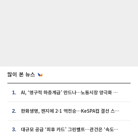
많이 본 뉴스
AI, ‘영구적 하층계급’ 만드나…노동시장 양극화 경고
1.
한화생명, 젠지에 2-1 역전승⋯KeSPA컵 결선 스테이지 2 직행
2.
대규모 공급 ‘최후 카드’ 그린벨트⋯관건은 ‘속도’ [주택공급 승부수의 조건]
3.