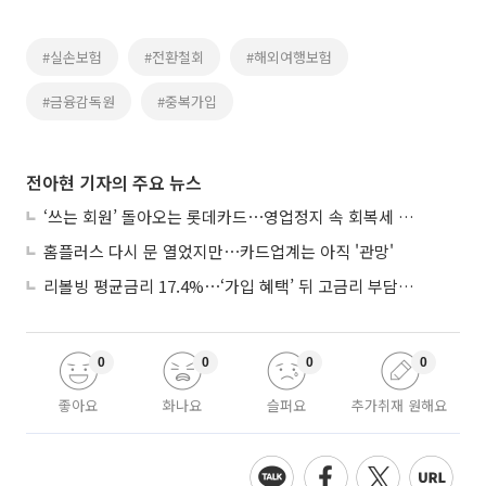
#실손보험
#전환철회
#해외여행보험
#금융감독원
#중복가입
전아현 기자의 주요 뉴스
‘쓰는 회원’ 돌아오는 롯데카드⋯영업정지 속 회복세 시험대
홈플러스 다시 문 열었지만⋯카드업계는 아직 '관망'
리볼빙 평균금리 17.4%⋯‘가입 혜택’ 뒤 고금리 부담 주의
0
0
0
0
좋아요
화나요
슬퍼요
추가취재 원해요