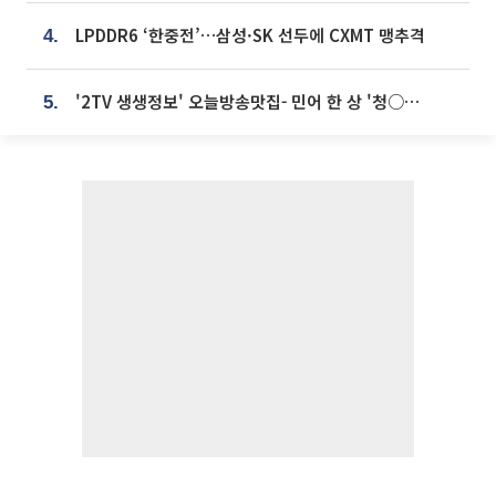
LPDDR6 ‘한중전’…삼성·SK 선두에 CXMT 맹추격
4.
'2TV 생생정보' 오늘방송맛집- 민어 한 상 '청○○○' vs 전복 한 상 '명○'
5.