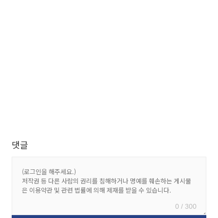
댓글
0 / 300