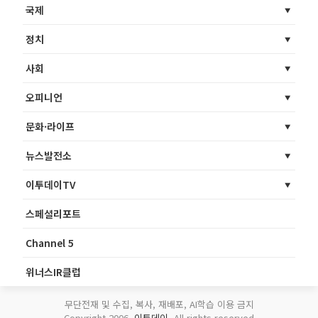
국제
정치
사회
오피니언
문화·라이프
뉴스발전소
이투데이TV
스페셜리포트
Channel 5
위너스IR클럽
무단전재 및 수집, 복사, 재배포, AI학습 이용 금지
Copyright 2006.
이투데이
. All rights reserved