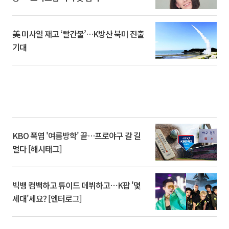
美 미사일 재고 ‘빨간불’…K방산 북미 진출
기대
KBO 폭염 '여름방학' 끝…프로야구 갈 길
멀다 [해시태그]
빅뱅 컴백하고 튜이드 데뷔하고⋯K팝 '몇
세대'세요? [엔터로그]